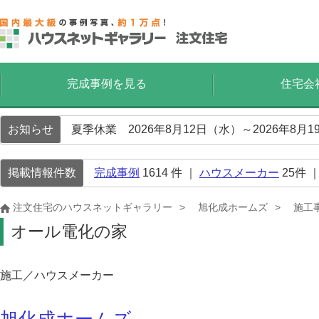
完成事例を見る
住宅会
お知らせ
夏季休業 2026年8月12日（水）～2026年8
掲載情報件数
完成事例
1614
件 ｜
ハウスメーカー
25
件 
注文住宅のハウスネットギャラリー
旭化成ホームズ
施工
オール電化の家
施工／ハウスメーカー