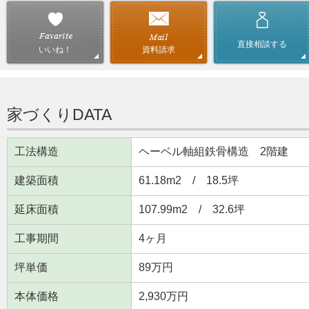
直接相談する
資料請求
いいね！
家づくりDATA
工法構造
ヘーベル軸組鉄骨構造 2階建
建築面積
61.18m
2
/ 18.5坪
延床面積
107.99m
2
/ 32.6坪
工事期間
4ヶ月
坪単価
89万円
本体価格
2,930万円