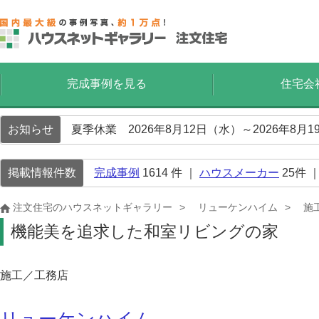
完成事例を見る
住宅会
お知らせ
夏季休業 2026年8月12日（水）～2026年8
掲載情報件数
完成事例
1614
件 ｜
ハウスメーカー
25
件 
注文住宅のハウスネットギャラリー
リューケンハイム
施
機能美を追求した和室リビングの家
施工／工務店