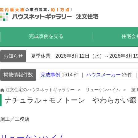
完成事例を見る
住宅会
お知らせ
夏季休業 2026年8月12日（水）～2026年8
掲載情報件数
完成事例
1614
件 ｜
ハウスメーカー
25
件 
注文住宅のハウスネットギャラリー
リューケンハイム
施
ナチュラル＋モノトーン やわらかい癒
施工／工務店