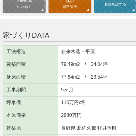
直接相談する
資料請求
いいね！
家づくりDATA
工法構造
在来木造・平屋
建築面積
79.49m
2
/ 24.04坪
延床面積
77.84m
2
/ 23.54坪
工事期間
5ヶ月
坪単価
110万円/坪
本体価格
2680万円
建築地
長野県 北佐久郡 軽井沢町