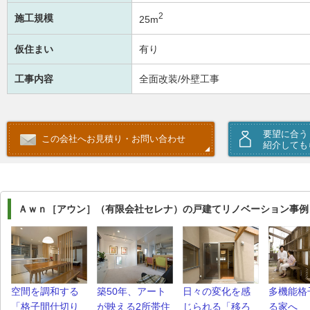
2
施工規模
25m
仮住まい
有り
工事内容
全面改装/外壁工事
要望に合う
この会社へお見積り・お問い合わせ
紹介しても
Ａｗｎ［アウン］（有限会社セレナ）の戸建てリノベーション事例
空間を調和する
築50年、アート
日々の変化を感
多機能格
「格子間仕切り
が映える2所帯住
じられる「移ろ
る家へ