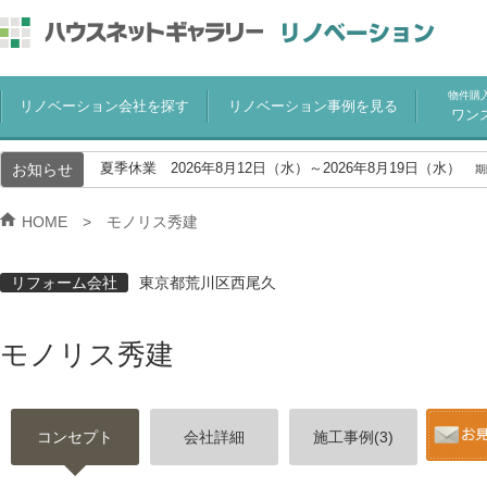
物件購
リノベーション会社を探す
リノベーション事例を見る
ワン
お知らせ
夏季休業 2026年8月12日（水）～2026年8月19日（水）
期
HOME
モノリス秀建
リフォーム会社
東京都荒川区西尾久
モノリス秀建
コンセプト
会社詳細
施工事例(3)