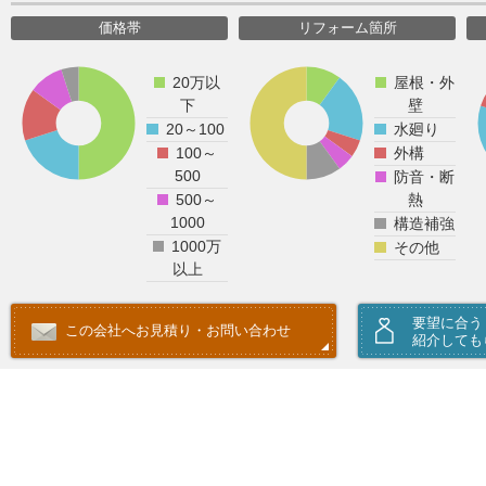
価格帯
リフォーム箇所
20万以
屋根・外
下
壁
20～100
水廻り
100～
外構
500
防音・断
500～
熱
1000
構造補強
1000万
その他
以上
要望に合う
この会社へお見積り・お問い合わせ
紹介しても