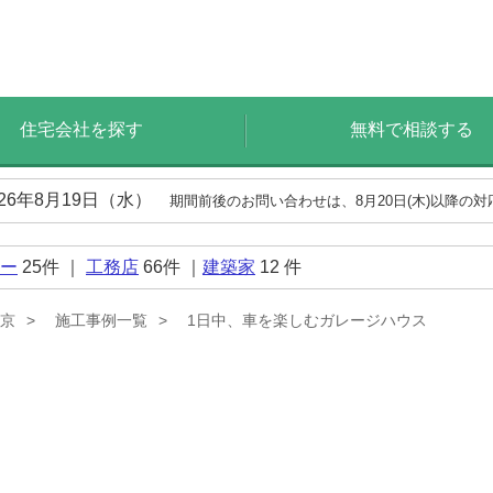
住宅会社を探す
無料で相談する
026年8月19日（水）
期間前後のお問い合わせは、8月20日(木)以降の
ー
25
件 ｜
工務店
66
件 ｜
建築家
12
件
京
施工事例一覧
1日中、車を楽しむガレージハウス