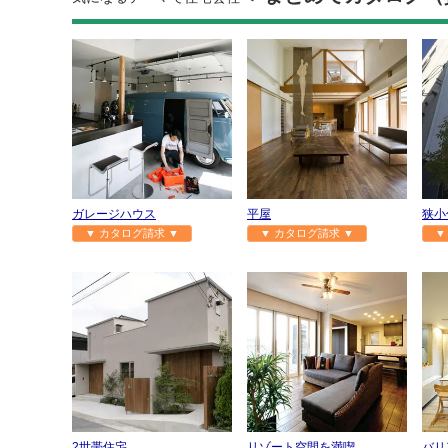
ガレージハウス
平屋
狭小
▼ カタログ請求 ▼
▼ カタログ請求 ▼
▼
2世帯住宅
リゾート空間を満喫
バリ