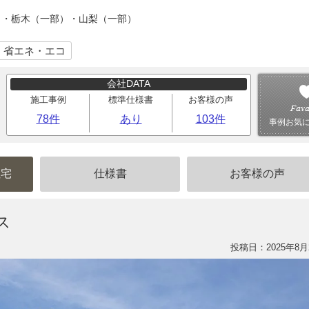
）・栃木（一部）・山梨（一部）
｜省エネ・エコ
会社DATA
施工事例
標準仕様書
お客様の声
78件
あり
103件
事例お気
住宅
仕様書
お客様の声
ス
投稿日：2025年8月