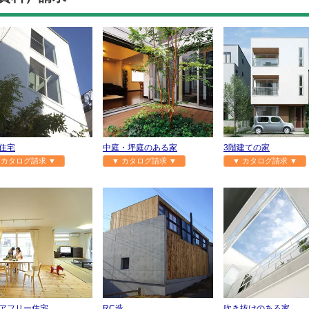
住宅
中庭・坪庭のある家
3階建ての家
 カタログ請求 ▼
▼ カタログ請求 ▼
▼ カタログ請求 ▼
アフリー住宅
RC造
吹き抜けのある家