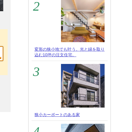
変形の狭小地でも叶う。光と緑を取り
込む10坪の注文住宅。
狭小カーポートのある家