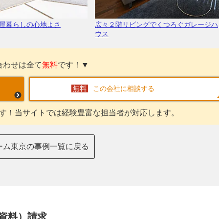
屋暮らしの心地よさ
広々２階リビングでくつろぐガレージハ
ウス
合わせは全て
無料
です！▼
この会社に相談する
す！当サイトでは経験豊富な担当者が対応します。
ーム東京の事例一覧に戻る
資料）請求