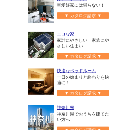
車愛好家には堪らない！
▼ カタログ請求 ▼
エコな家
家計にやさしい 家族にや
さしい住まい
▼ カタログ請求 ▼
快適なベッドルーム
一日の始まりと終わりを快
適に！
▼ カタログ請求 ▼
神奈川県
神奈川県でおうちを建てた
い方へ
▼ カタログ請求 ▼