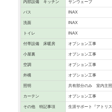
内部設備 キッチン
サンウェーブ
バス
INAX
洗面
INAX
トイレ
INAX
付帯設備 床暖房
オプション工事
小屋裏
オプション工事
空調
オプション工事
外構
オプション工事
照明
共有部分のみ 室内主
カーテン
オプション工事
その他 特記事項
生涯サポート『アトリス