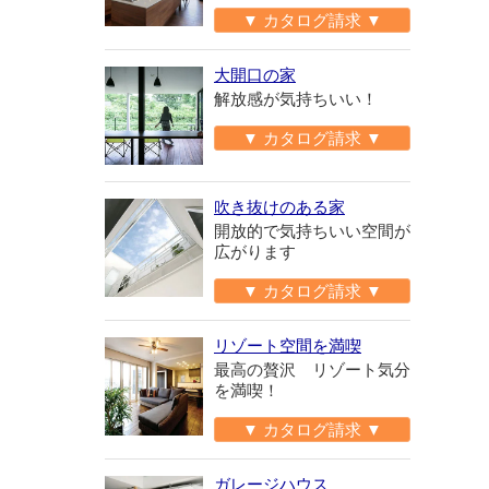
▼ カタログ請求 ▼
大開口の家
解放感が気持ちいい！
▼ カタログ請求 ▼
吹き抜けのある家
開放的で気持ちいい空間が
広がります
▼ カタログ請求 ▼
リゾート空間を満喫
最高の贅沢 リゾート気分
を満喫！
▼ カタログ請求 ▼
ガレージハウス