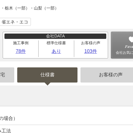
）・栃木（一部）・山梨（一部）
｜省エネ・エコ
会社DATA
施工事例
標準仕様書
お客様の声
78件
あり
103件
会社お気
住宅
仕様書
お客様の声
宅の場合）
み工法