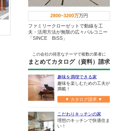
2800~3200万
万円
ファミリークローゼットで動線を工
夫・活用方法が無限の広々バルコニー
「SINCE BiSS」
この会社の得意なテーマで複数の業者に
まとめてカタログ（資料）請求
趣味を満喫できる家
趣味を楽しむための工夫が
満載！
▼ カタログ請求 ▼
こだわりキッチンの家
理想のキッチンで快適住ま
い！