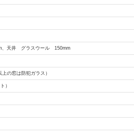
m、天井 グラスウール 150mm
ｍ以上の窓は防犯ガラス）
ート）
ス
ス