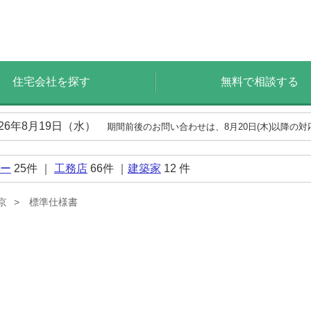
住宅会社を探す
無料で相談する
026年8月19日（水）
期間前後のお問い合わせは、8月20日(木)以降の
ー
25
件 ｜
工務店
66
件 ｜
建築家
12
件
京
標準仕様書