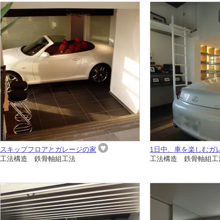
スキップフロアとガレージの家
1日中、車を楽しむガ
工法構造 鉄骨軸組工法
工法構造 鉄骨軸組工