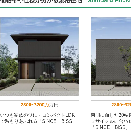
価格帯や仕様が分かる規格住宅
Standard Housi
2800~3200万
万円
2800~3
いつも家族の側に・コンパクトLDK
南側に面した20帖
で温もりあふれる「SINCE BiSS」
フサイクルに合わ
「SINCE BiSS」