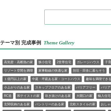
テーマ別 完成事例
Theme Gallery
高気密・高断熱の家
狭小住宅
2世帯住宅
ガレージハウス
子
リゾート空間を満喫
家事動線の快適な家
別荘・田舎に暮らそう
１億円以上の家
中庭・坪庭ある家・コートハウス
趣味を満喫でき
小上がりのある家
スキップフロアのある家
バリアフリー
バリア
RC造
和テイストの家
吹き抜けのある家
大開口の家
輸入住宅
玄関収納のある家
パントリーのある家
北欧スタイルの家
おしゃ