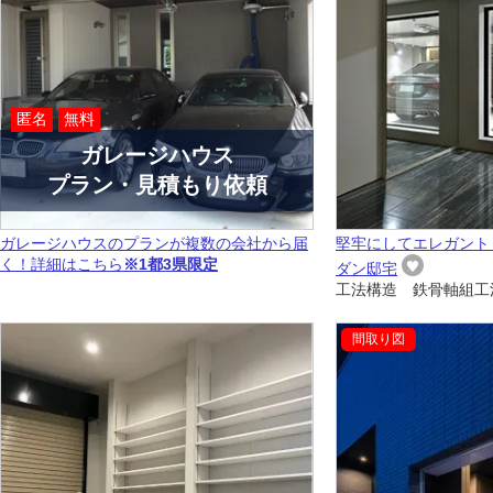
匿名
無料
ガレージハウス
プラン・見積もり依頼
ガレージハウスのプランが複数の会社から届
堅牢にしてエレガント
く！詳細はこちら
※1都3県限定
ダン邸宅
工法構造 鉄骨軸組工