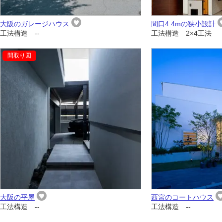
大阪のガレージハウス
間口4.4mの狭小設計
工法構造 --
工法構造 2×4工法
大阪の平屋
西宮のコートハウス
工法構造 --
工法構造 --