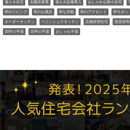
省エネ住宅
太陽光発電
省エネ設備導入
おしゃれな狭小住宅
和のリビング
和のお風呂
和な外観
和のアクセント
和モダン
オーダーキッチン
ペニンシュラキッチン
店舗併用住宅
賃貸併用
30坪の平屋
20坪の平屋
おしゃれ平屋