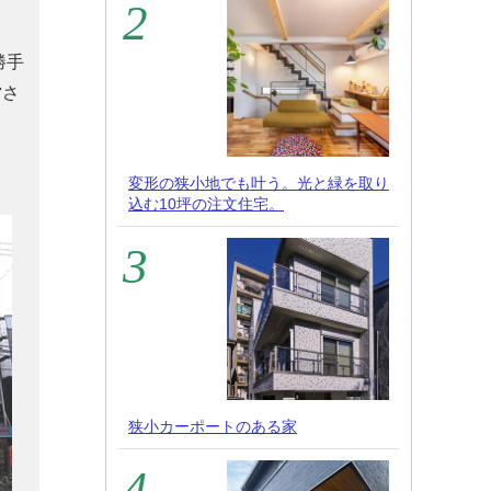
勝手
営さ
変形の狭小地でも叶う。光と緑を取り
込む10坪の注文住宅。
狭小カーポートのある家