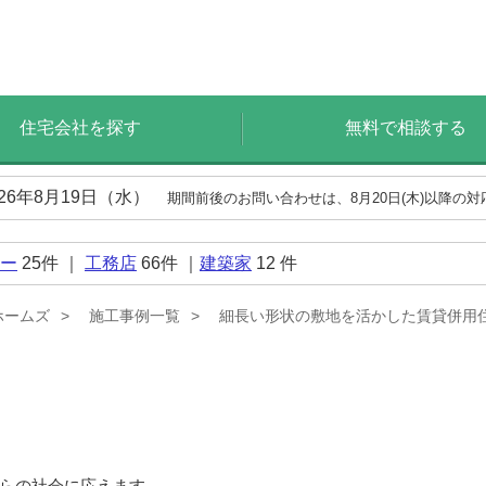
住宅会社を探す
無料で相談する
026年8月19日（水）
期間前後のお問い合わせは、8月20日(木)以降の
ー
25
件 ｜
工務店
66
件 ｜
建築家
12
件
ホームズ
施工事例一覧
細長い形状の敷地を活かした賃貸併用
らの社会に応えます