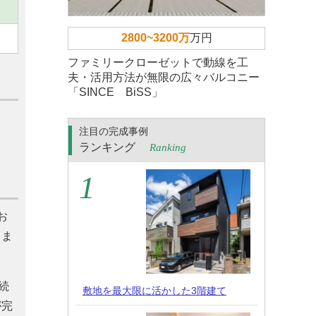
2800~3200万
万円
ファミリークローゼットで動線を工
夫・活用方法が無限の広々バルコニー
「SINCE BiSS」
注目の完成事例
ランキング
Ranking
お
しま
続
敷地を最大限に活かした3階建て
が完