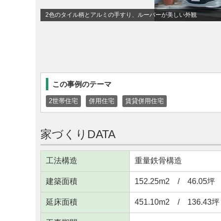
2色のタイル柄とアルミの手すり、ルーバーが美しい外観
この事例のテーマ
2世帯住宅
併用住宅
賃貸併用住宅
家づくりDATA
工法構造
重量鉄骨構造
建築面積
152.25m
2
/ 46.05坪
延床面積
451.10m
2
/ 136.43坪