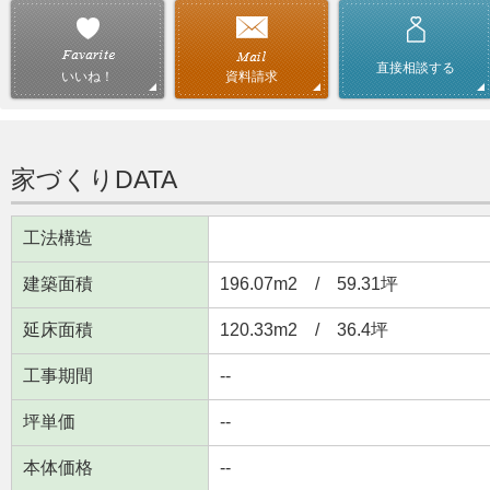
直接相談する
資料請求
いいね！
家づくりDATA
工法構造
建築面積
196.07m
2
/ 59.31坪
延床面積
120.33m
2
/ 36.4坪
工事期間
--
坪単価
--
本体価格
--