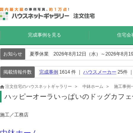
完成事例を見る
住宅会
お知らせ
夏季休業 2026年8月12日（水）～2026年8
掲載情報件数
完成事例
1614
件 ｜
ハウスメーカー
25
件 
注文住宅のハウスネットギャラリー
中鉢ホーム
施工事例
ハッピーオーラいっぱいのドッグカフェ
施工／工務店