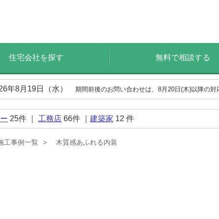
住宅会社を探す
無料で相談する
026年8月19日（水）
期間前後のお問い合わせは、8月20日(木)以降の
ー
25
件 ｜
工務店
66
件 ｜
建築家
12
件
施工事例一覧
木質感あふれる内装