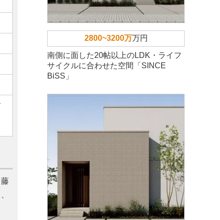
2800~3200万
万円
南側に面した20帖以上のLDK・ライフ
サイクルに合わせた空間「SINCE
BiSS」
ご
。藤
て、