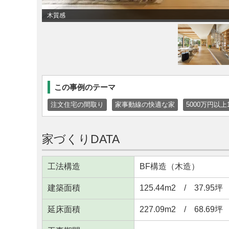
木質感
この事例のテーマ
注文住宅の間取り
家事動線の快適な家
5000万円以
家づくりDATA
工法構造
BF構造（木造）
建築面積
125.44m
2
/ 37.95坪
延床面積
227.09m
2
/ 68.69坪