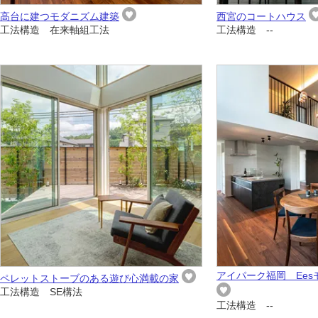
高台に建つモダニズム建築
西宮のコートハウス
工法構造 在来軸組工法
工法構造 --
アイパーク福岡 Ees
ペレットストーブのある遊び心満載の家
工法構造 SE構法
工法構造 --