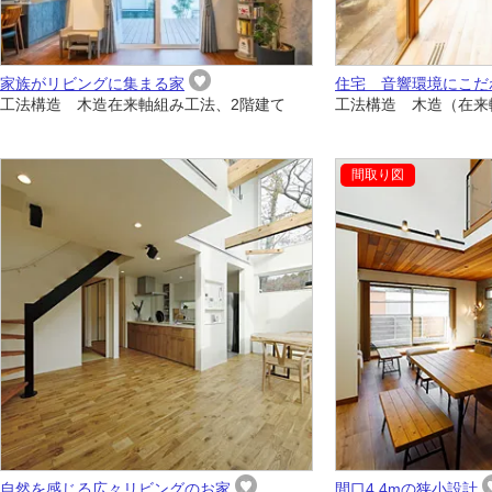
家族がリビングに集まる家
住宅 音響環境にこだ
工法構造 木造在来軸組み工法、2階建て
工法構造 木造（在来
自然を感じる広々リビングのお家
間口4.4mの狭小設計