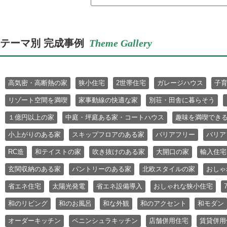
テーマ別 完成事例
Theme Gallery
高気密・高断熱の家
狭小住宅
2世帯住宅
ガレージハウス
子
リゾート空間を満喫
家事動線の快適な家
別荘・田舎に暮らそう
１億円以上の家
中庭・坪庭ある家・コートハウス
趣味を満喫でき
小上がりのある家
スキップフロアのある家
バリアフリー
バリア
RC造
和テイストの家
吹き抜けのある家
大開口の家
輸入住宅
玄関収納のある家
パントリーのある家
北欧スタイルの家
おしゃ
省エネ住宅
太陽光発電
省エネ設備導入
おしゃれな狭小住宅
和のリビング
和のお風呂
和な外観
和のアクセント
和モダン
オーダーキッチン
ペニンシュラキッチン
店舗併用住宅
賃貸併用