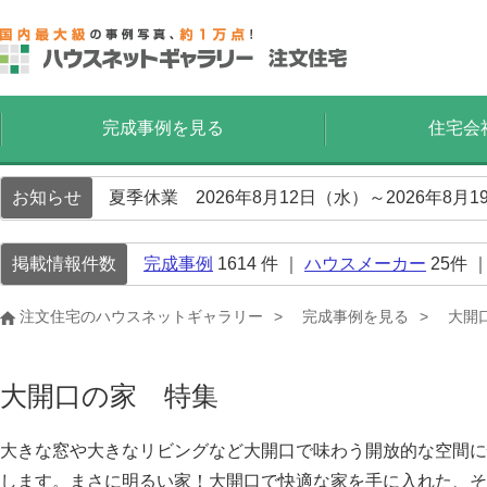
完成事例を見る
住宅会
お知らせ
夏季休業 2026年8月12日（水）～2026年8
掲載情報件数
完成事例
1614
件 ｜
ハウスメーカー
25
件 
注文住宅のハウスネットギャラリー
完成事例を見る
大開
大開口の家 特集
大きな窓や大きなリビングなど大開口で味わう開放的な空間に
します。まさに明るい家！大開口で快適な家を手に入れた、そ