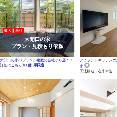
匿名
無料
大開口の家
プラン・見積もり依頼
大開口の家のプランが複数の会社から届く！
アイランドキッチンの
詳細はこちら
※1都3県限定
家
工法構造 在来木造 