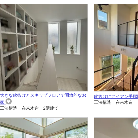
大きな吹抜けとスキップフロアで開放的なお
吹抜けにアイアン手摺
家
工法構造 在来木造
工法構造 在来木造・2階建て