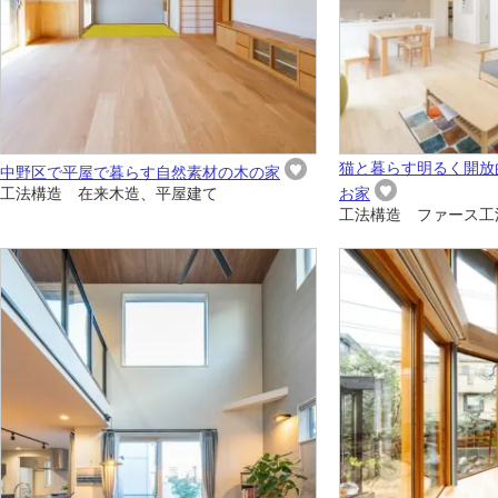
猫と暮らす明るく開放
中野区で平屋で暮らす自然素材の木の家
工法構造 在来木造、平屋建て
お家
工法構造 ファース工