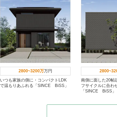
2800~3200万
万円
2800~3
いつも家族の側に・コンパクトLDK
南側に面した20帖
で温もりあふれる「SINCE BiSS」
フサイクルに合わ
「SINCE BiSS」