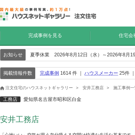
完成事例を見る
住宅会
お知らせ
夏季休業 2026年8月12日（水）～2026年8
掲載情報件数
完成事例
1614
件 ｜
ハウスメーカー
25
件 
注文住宅のハウスネットギャラリー
安井工務店
施工事例一
工務店
愛知県名古屋市昭和区白金
安井工務店
「心地いい」空気が思う存分吸える空間は快適な生活な基本です