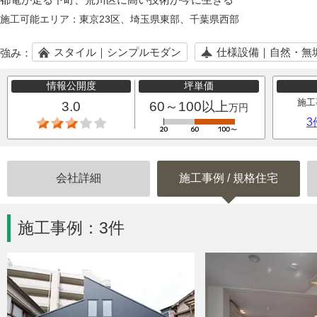
施工可能エリア：
東京23区、埼玉県東部、千葉県西部
スタイル｜シンプルモダン
仕様設備｜自然・無
強み：
情報公開度
坪単価
施工
3.0
60～100以上
万円
3
会社詳細
施工事例
/
規格住宅
施工事例：3件