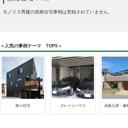
モノリス秀建の規格住宅事例は登録されていません。
＜人気の事例テーマ TOP5＞
狭小住宅
ガレージハウス
高級な家・豪