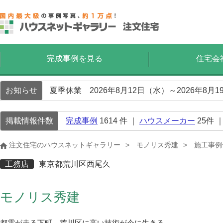
完成事例を見る
住宅会
お知らせ
夏季休業 2026年8月12日（水）～2026年8
掲載情報件数
完成事例
1614
件 ｜
ハウスメーカー
25
件 
注文住宅のハウスネットギャラリー
モノリス秀建
施工事例
工務店
東京都荒川区西尾久
モノリス秀建
都電が走る下町、荒川区に高い技術が今に生きる