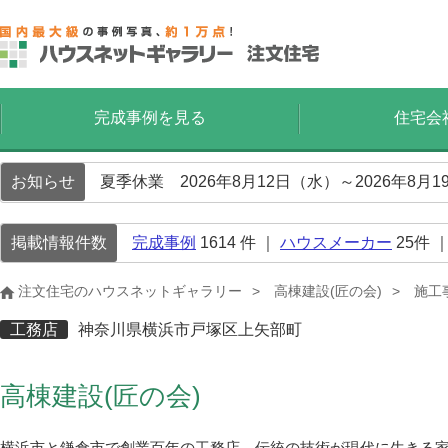
完成事例を見る
住宅会
お知らせ
夏季休業 2026年8月12日（水）～2026年8
掲載情報件数
完成事例
1614
件 ｜
ハウスメーカー
25
件 
注文住宅のハウスネットギャラリー
高棟建設(匠の会)
施工
工務店
神奈川県横浜市戸塚区上矢部町
高棟建設(匠の会)
横浜市と鎌倉市で創業百年の工務店。伝統の技術が現代に生きる