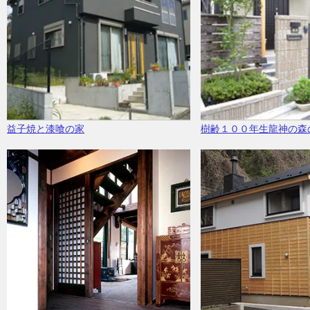
益子焼と漆喰の家
樹齢１００年生龍神の森