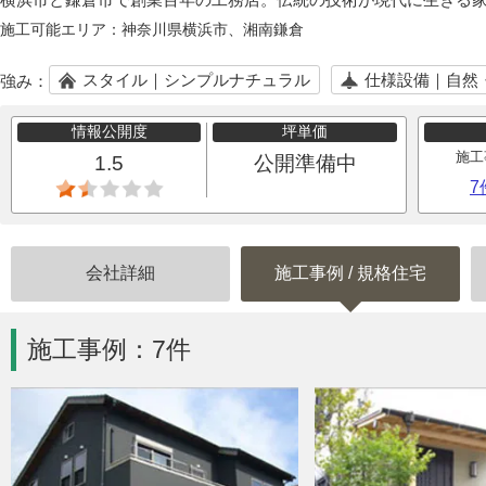
施工可能エリア：
神奈川県横浜市、湘南鎌倉
スタイル｜シンプルナチュラル
仕様設備｜自然
強み：
情報公開度
坪単価
施工
1.5
公開準備中
7
会社詳細
施工事例
/
規格住宅
施工事例：7件