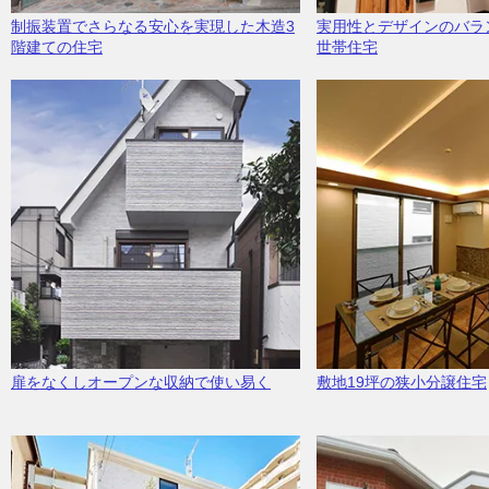
制振装置でさらなる安心を実現した木造3
実用性とデザインのバラ
階建ての住宅
世帯住宅
扉をなくしオープンな収納で使い易く
敷地19坪の狭小分譲住宅