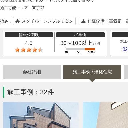
施工可能エリア：
東京都
スタイル｜シンプルモダン
仕様設備｜高気密・
強み：
情報公開度
坪単価
施工
4.5
80～100以上
万円
3
会社詳細
施工事例
/
規格住宅
施工事例：32件