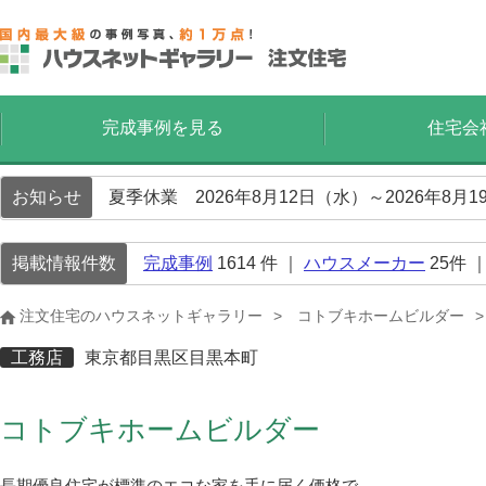
完成事例を見る
住宅会
お知らせ
夏季休業 2026年8月12日（水）～2026年8
掲載情報件数
完成事例
1614
件 ｜
ハウスメーカー
25
件 
注文住宅のハウスネットギャラリー
コトブキホームビルダー
工務店
東京都目黒区目黒本町
コトブキホームビルダー
長期優良住宅が標準のエコな家を手に届く価格で