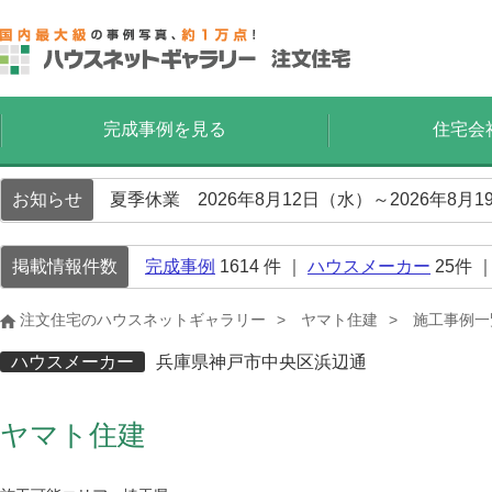
完成事例を見る
住宅会
お知らせ
夏季休業 2026年8月12日（水）～2026年8
掲載情報件数
完成事例
1614
件 ｜
ハウスメーカー
25
件 
注文住宅のハウスネットギャラリー
ヤマト住建
施工事例一
ハウスメーカー
兵庫県神戸市中央区浜辺通
ヤマト住建