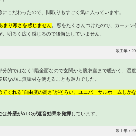
線にこだわったので、間取りもすごく気に入っています。
もあまり寒さを感じません
。窓をたくさんつけたので、カーテン
が、明るく広く感じるので後悔はしていません。
竣工年：20
部分的ではなく1階全面なので玄関から脱衣室まで暖かく、温
暖房なのに無垢材を使えることも魅力でした。
めてくれる”自由度の高さ”がそろい、ユニバーサルホームしか
では外壁がALCが遮音効果を発揮
しています。
竣工年：20