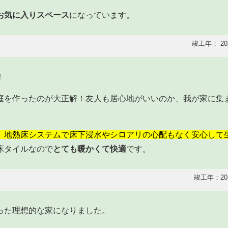
お気に入りスペース
になっています。
竣工年： 20
！
庭を作ったのが大正解！友人も居心地がいいのか、我が家に集
、地熱床システムで床下浸水やシロアリの心配もなく安心して
床タイルなので
とても暖かくて快適
です。
竣工年：20
った理想的な家になりました。