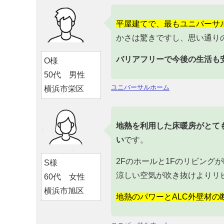
平屋建てで、最もユニバーサ
かさは驚きですし、思い通り
バリアフリーで今後の生活も
O様
50代 男性
ユニバーサルホーム
横浜市栄区
地熱を利用した床暖房がとて
い
です。
2Fのホールと1Fのリビング
S様
涼しい空気が吹き抜けよりリ
60代 女性
横浜市旭区
地熱のパワーとALC外壁材の