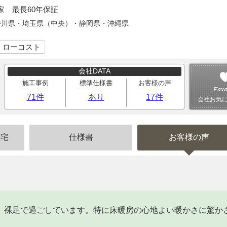
家 最長60年保証
奈川県・埼玉県（中央）・静岡県・沖縄県
｜ローコスト
会社DATA
施工事例
標準仕様書
お客様の声
71件
あり
17件
会社お気
住宅
仕様書
お客様の声
、裸足で過ごしています。特に床暖房の心地よい暖かさに驚か