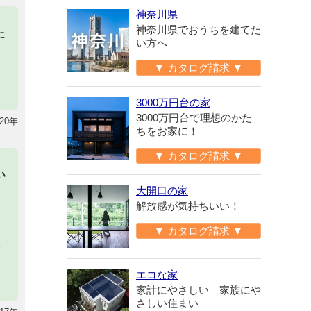
神奈川県
神奈川県でおうちを建てた
た
い方へ
▼ カタログ請求 ▼
3000万円台の家
3000万円台で理想のかた
20年
ちをお家に！
▼ カタログ請求 ▼
い
大開口の家
解放感が気持ちいい！
と
▼ カタログ請求 ▼
。
エコな家
家計にやさしい 家族にや
さしい住まい