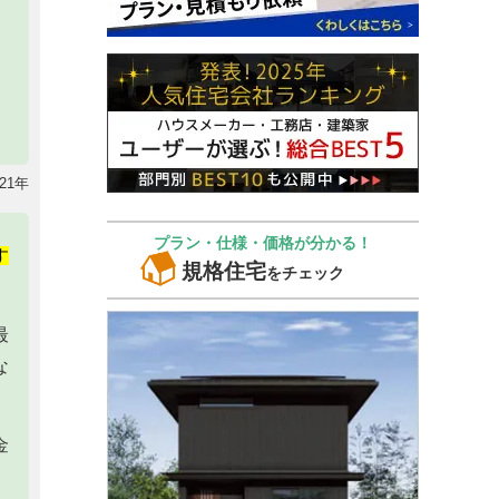
21年
プラン・仕様・価格が分かる！
す
規格住宅
をチェック
最
な
金