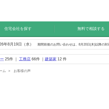
住宅会社を探す
無料で相談する
026年8月19日（水）
期間前後のお問い合わせは、8月20日(木)以降の
ー
25
件 ｜
工務店
66
件 ｜
建築家
12
件
ーム
お客様の声