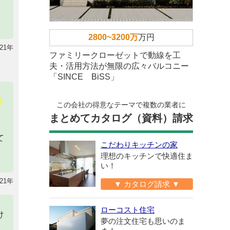
2800~3200万
万円
21年
ファミリークローゼットで動線を工
夫・活用方法が無限の広々バルコニー
「SINCE BiSS」
際
この会社の得意なテーマで複数の業者に
まとめてカタログ（資料）請求
て
こだわりキッチンの家
理想のキッチンで快適住ま
い！
21年
▼ カタログ請求 ▼
ローコスト住宅
け
夢の注文住宅も思いのま