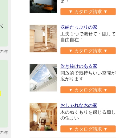
ま！
▼ カタログ請求 ▼
代
収納たっぷりの家
工夫１つで魅せて・隠して
自由自在！
▼ カタログ請求 ▼
21年
吹き抜けのある家
度
開放的で気持ちいい空間が
広がります
▼ カタログ請求 ▼
な
おしゃれな木の家
木のぬくもりを感じる癒し
の住まい
▼ カタログ請求 ▼
21年