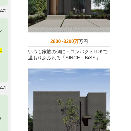
22年
し
2800~3200万
万円
に
いつも家族の側に・コンパクトLDKで
温もりあふれる「SINCE BiSS」
21年
き