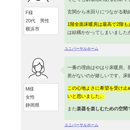
玄関から水回りにつながる動
F様
20代 男性
1階全面床暖房は最高で2階
横浜市
は結構かかってしまいました
ユニバーサルホーム
一番の理由はやはり床暖房。
差がないのが嬉しいです。床
この心地よさに希望を受け止
M様
いと思いました。
女性
静岡県
また
楽器を楽しむための空間
ユニバーサルホーム