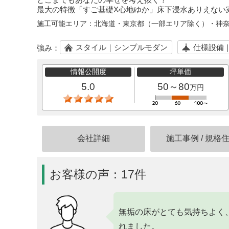
最大の特徴「すご基礎X心地ゆか」床下浸水ありえない
施工可能エリア：
北海道・東京都（一部エリア除く）・神
スタイル｜シンプルモダン
仕様設備
強み：
情報公開度
坪単価
5.0
50～80
万円
会社詳細
施工事例
/
規格
お客様の声：17件
無垢の床がとても気持ちよく
れました。