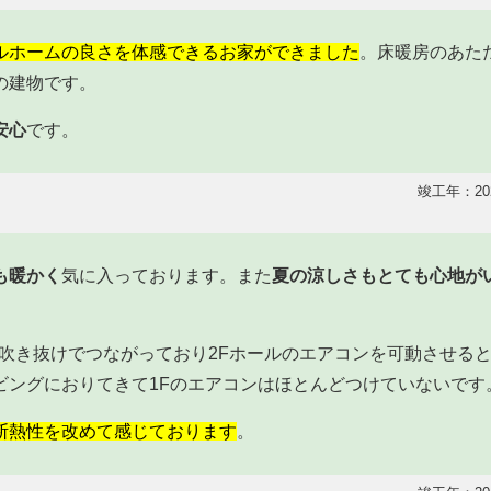
ルホームの良さを体感できるお家ができました
。床暖房のあた
の建物です。
安心
です。
竣工年：20
も暖かく
気に入っております。また
夏の涼しさもとても心地が
が吹き抜けでつながっており2Fホールのエアコンを可動させる
ビングにおりてきて1Fのエアコンはほとんどつけていないです
断熱性を改めて感じております
。