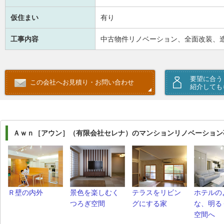
仮住まい
有り
工事内容
中古物件リノベーション、全面改装、
要望に合う
この会社へお見積り・お問い合わせ
紹介しても
Ａｗｎ［アウン］（有限会社セレナ）のマンションリノベーション
Ｒ壁の内外
景色を楽しむく
テラスをリビン
ホテルの
つろぎ空間
グにする家
な、明る
空間へ