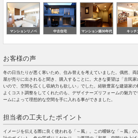
マンションリノベ
中古住宅
マンション築30年代
キッチ
お客様の声
冬の日当たりが悪く寒いため、住み替えを考えていました。偶然、両
屋が売りに出されると聞き、購入することに。大きな要望は「古民家
いので、空間を広くし収納力も欲しい」でした。経験豊富な建築家の
よくコスト調整をしてくれたのも、デザイナーズリフォームの魅力で
ームによって理想的な空間を手に入れる事ができました。
担当者の工夫したポイント
イメージを伝える際に良く使われる「～風」。この曖昧な「～風」の
計のポイント。色や質感にこだわり、ご要望の「和風」空間に仕上げ