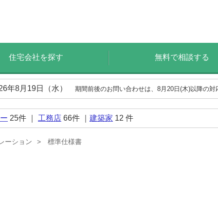
住宅会社を探す
無料で相談する
026年8月19日（水）
期間前後のお問い合わせは、8月20日(木)以降の
ー
25
件 ｜
工務店
66
件 ｜
建築家
12
件
レーション
標準仕様書