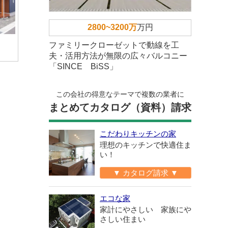
2800~3200万
万円
ファミリークローゼットで動線を工
夫・活用方法が無限の広々バルコニー
「SINCE BiSS」
この会社の得意なテーマで複数の業者に
まとめてカタログ（資料）請求
こだわりキッチンの家
理想のキッチンで快適住ま
い！
▼ カタログ請求 ▼
エコな家
家計にやさしい 家族にや
さしい住まい