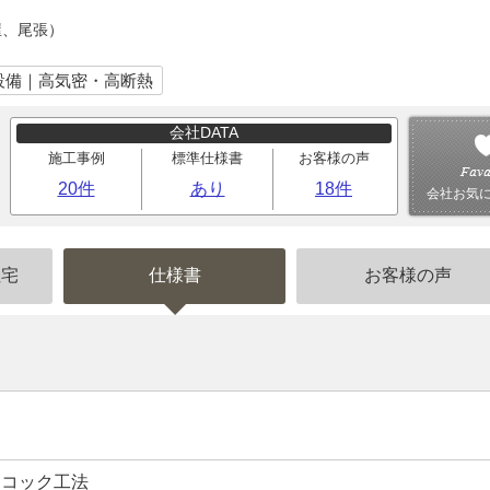
屋、尾張）
設備｜高気密・高断熱
会社DATA
施工事例
標準仕様書
お客様の声
20件
あり
18件
会社お気
住宅
仕様書
お客様の声
ノコック工法