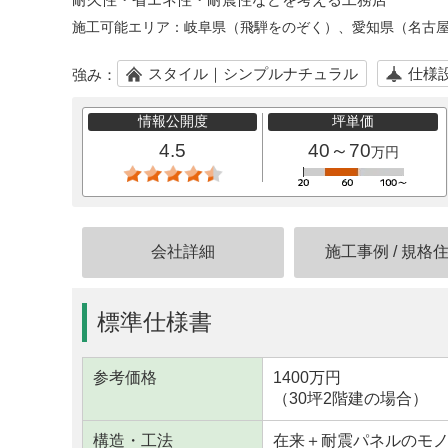
施工可能エリア：
岐阜県（飛騨をのぞく）、愛知県（名古
スタイル｜シンプルナチュラル
仕様
強み：
情報公開度
坪単価
4.5
40～70
万円
会社詳細
施工事例
/
規格
標準仕様書
参考価格
1400万円
（30坪2階建の場合）
構造・工法
在来＋耐震パネルのモ