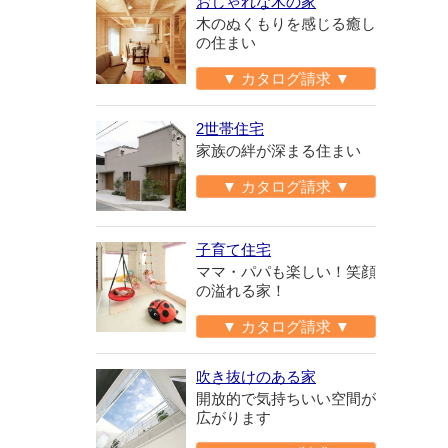
おしゃれな木の家
木のぬくもりを感じる癒し
の住まい
▼ カタログ請求 ▼
2世帯住宅
家族の絆が深まる住まい
▼ カタログ請求 ▼
子育て住宅
ママ・パパも楽しい！笑顔
の溢れる家！
▼ カタログ請求 ▼
吹き抜けのある家
開放的で気持ちいい空間が
広がります