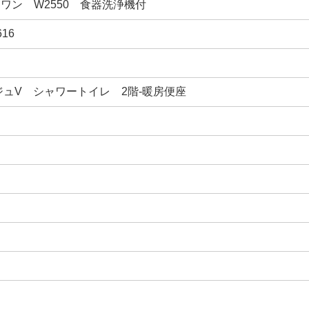
ワン W2550 食器洗浄機付
16
ージュV シャワートイレ 2階-暖房便座