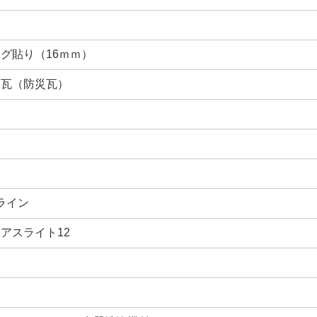
グ貼り（16ｍｍ）
板瓦（防災瓦）
シ
ライン
アスライト12