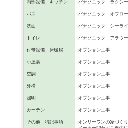
内部設備 キッチン
パナソニック ラクシ
バス
パナソニック オフロ
洗面
パナソニック シーラ
トイレ
パナソニック アラウ
付帯設備 床暖房
オプション工事
小屋裏
オプション工事
空調
オプション工事
外構
オプション工事
照明
オプション工事
カーテン
オプション工事
その他 特記事項
オンリーワンの家づく
メーカー問わずご自由