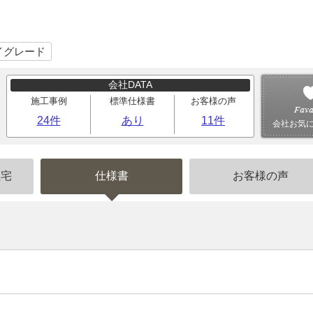
イグレード
会社DATA
施工事例
標準仕様書
お客様の声
24件
あり
11件
会社お気
住宅
仕様書
お客様の声