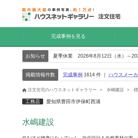
完成事例を見る
お知らせ
夏季休業 2026年8月12日（水）～2
掲載情報件数
完成事例
1614
件 ｜
ハウスメーカ
注文住宅のハウスネットギャラリー
水嶋建設
標
工務店
愛知県豊田市伊保町西浦
水嶋建設
住むほど健康になっていく、自由設計＆自然素材の家