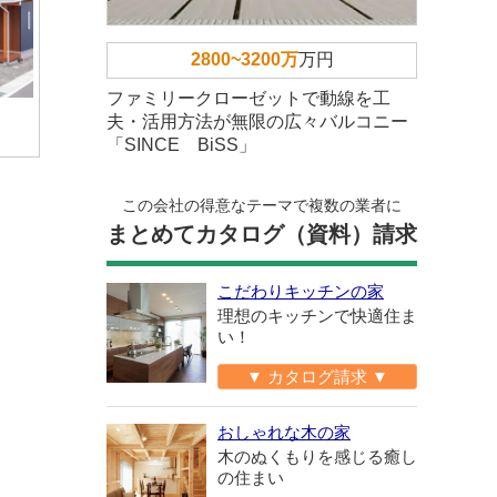
2800~3200万
万円
ファミリークローゼットで動線を工
夫・活用方法が無限の広々バルコニー
「SINCE BiSS」
この会社の得意なテーマで複数の業者に
まとめてカタログ（資料）請求
こだわりキッチンの家
理想のキッチンで快適住ま
い！
▼ カタログ請求 ▼
おしゃれな木の家
木のぬくもりを感じる癒し
の住まい