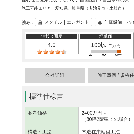
施工可能エリア：
愛知県、岐阜県（多治見市・土岐市）
スタイル｜エレガント
仕様設備｜ハ
強み：
情報公開度
坪単価
4.5
100以上
万円
会社詳細
施工事例
/
規格
標準仕様書
参考価格
2400万円～
（30坪2階建ての場合）
構造・工法
木造在来軸組工法