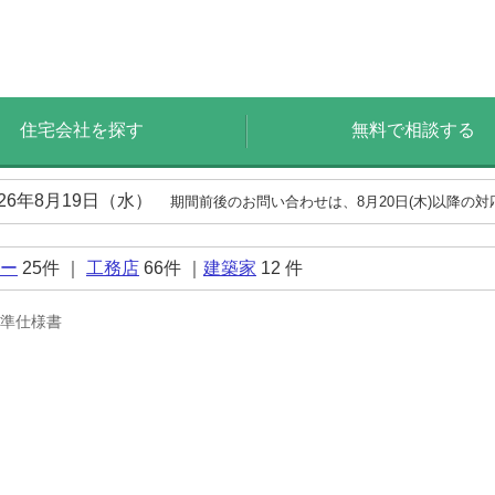
住宅会社を探す
無料で相談する
026年8月19日（水）
期間前後のお問い合わせは、8月20日(木)以降の
ー
25
件 ｜
工務店
66
件 ｜
建築家
12
件
準仕様書