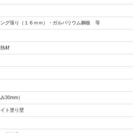
ィング張り（１６ｍｍ）・ガルバリウム鋼板 等
断熱材
シ
み30mm）
ライト塗り壁