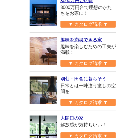
3000万円台の家
3000万円台で理想のかた
ちをお家に！
▼ カタログ請求 ▼
趣味を満喫できる家
趣味を楽しむための工夫が
満載！
▼ カタログ請求 ▼
別荘・田舎に暮らそう
日常とは一味違う癒しの空
間を
▼ カタログ請求 ▼
大開口の家
解放感が気持ちいい！
▼ カタログ請求 ▼