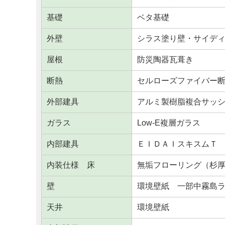
基礎
ベタ基礎
外壁
シラス塗り壁・サイデ
屋根
防災陶器瓦葺き
断熱
セルローズファイバー
外部建具
アルミ製樹脂複合サッ
ガラス
Low-E複層ガラス
内部建具
ＥＩＤＡＩスキスムＴ
内装仕様 床
無垢フローリング（杉厚
壁
環境壁紙 一部中霧島
天井
環境壁紙