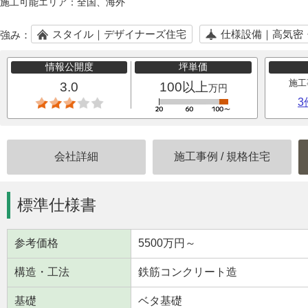
施工可能エリア：
全国、海外
スタイル｜デザイナーズ住宅
仕様設備｜高気密
強み：
情報公開度
坪単価
施工
3.0
100以上
万円
3
会社詳細
施工事例
/
規格住宅
標準仕様書
参考価格
5500万円～
構造・工法
鉄筋コンクリート造
基礎
ベタ基礎