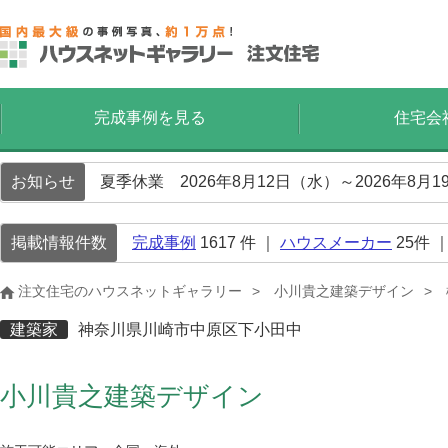
完成事例を見る
住宅会
お知らせ
夏季休業 2026年8月12日（水）～2026年8
掲載情報件数
完成事例
1617
件 ｜
ハウスメーカー
25
件 
注文住宅のハウスネットギャラリー
小川貴之建築デザイン
建築家
神奈川県川崎市中原区下小田中
小川貴之建築デザイン