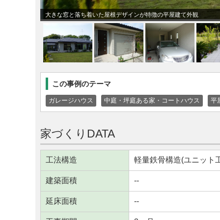
大きな窓と落ち着いた屋根デザインが特徴の平屋建て外観
この事例のテーマ
ガレージハウス
中庭・坪庭ある家・コートハウス
平
家づくりDATA
工法構造
軽量鉄骨構造(ユニット工
建築面積
--
延床面積
--