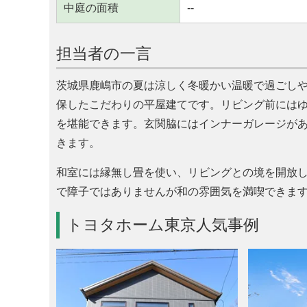
中庭の面積
--
担当者の一言
茨城県鹿嶋市の夏は涼しく冬暖かい温暖で過ごし
保したこだわりの平屋建てです。リビング前には
を堪能できます。玄関脇にはインナーガレージが
きます。
和室には縁無し畳を使い、リビングとの境を開放
で障子ではありませんが和の雰囲気を満喫できま
トヨタホーム東京人気事例