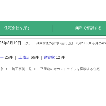
住宅会社を探す
無料で相談する
026年8月19日（水）
期間前後のお問い合わせは、8月20日(木)以降の
ー
25
件 ｜
工務店
66
件 ｜
建築家
12
件
京
施工事例一覧
平屋建のセカンドライフを満喫する住宅