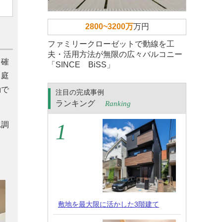
2800~3200万
万円
ファミリークローゼットで動線を工
夫・活用方法が無限の広々バルコニー
を確
「SINCE BiSS」
ら庭
動で
注目の完成事例
ランキング
Ranking
れ調
敷地を最大限に活かした3階建て