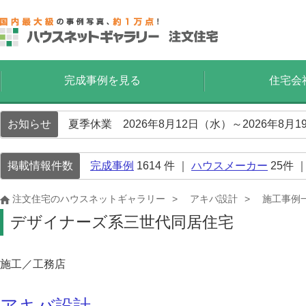
完成事例を見る
住宅会
お知らせ
夏季休業 2026年8月12日（水）～2026年8
掲載情報件数
完成事例
1614
件 ｜
ハウスメーカー
25
件 
注文住宅のハウスネットギャラリー
アキバ設計
施工事例
デザイナーズ系三世代同居住宅
施工／工務店