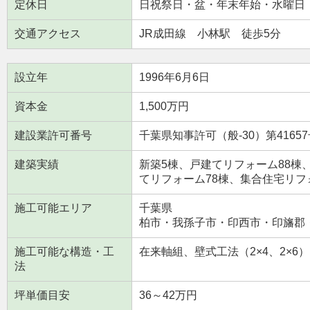
定休日
日祝祭日・盆・年末年始・水曜日
交通アクセス
JR成田線 小林駅 徒歩5分
設立年
1996年6月6日
資本金
1,500万円
建設業許可番号
千葉県知事許可（般-30）第41657
建築実績
新築5棟、戸建てリフォーム88棟
てリフォーム78棟、集合住宅リフォ
施工可能エリア
千葉県
柏市・我孫子市・印西市・印旛郡
施工可能な構造・工
在来軸組、壁式工法（2×4、2×6）
法
坪単価目安
36～42万円