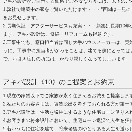
アキバ設計がご呈示する価格でご不安な方々には、以下のご
1.弊社で建築中の家をご覧いただけます・・・“百聞は一見
をお見せします。
2.長期保証・アフターサービスも充実・・・新築は長期10
ます。アキバ設計は、修繕・リフォームも得意です。
3.工事中でも、窓口担当者は同じ大手ハウスメーカーは、契
うに、工事中に担当者がかわることは、建てる側にとっては
で、お引き渡しの頃には、かなり親しくなってしまいます。
アキバ設計《10》のご提案とお約束
1.現在の家賃以下でご家族が永く住まえるお城をご提案しま
2.私たちのお客さまは、賃貸脱出を考えておられる方が第一
3.アキバ設計は、生活を犠牲にするような住宅ローン借り入
4.お客さまの将来設計において、住宅ローン返済で人生を狂
5.若いうちに住宅を建て、将来老後のゆとりある人生を送ら