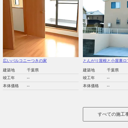
広いバルコニーつきの家
とんがり屋根と小屋裏ロ
建築地
千葉県
建築地
千葉県
竣工年
--
竣工年
--
本体価格
--
本体価格
--
すべての施工