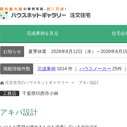
完成事例を見る
住宅会
お知らせ
夏季休業 2026年8月12日（水）～2026年8
掲載情報件数
完成事例
1614
件 ｜
ハウスメーカー
25
件 
注文住宅のハウスネットギャラリー
アキバ設計
工務店
千葉県印西市小林
アキバ設計
いつもお客様が求めるものを追求している会社です