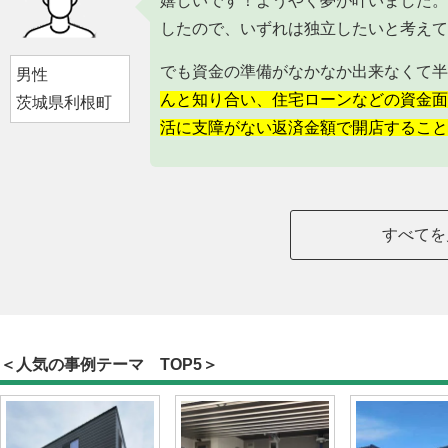
嬉しいです！ようやく夢が叶いました。
したので、いずれは独立したいと考えて
でも資金の準備がなかなか出来なくて半
男性
んと知り合い、住宅ローンなどの資金面
茨城県利根町
活に支障がない返済金額で開店すること
すべてを
＜人気の事例テーマ TOP5＞