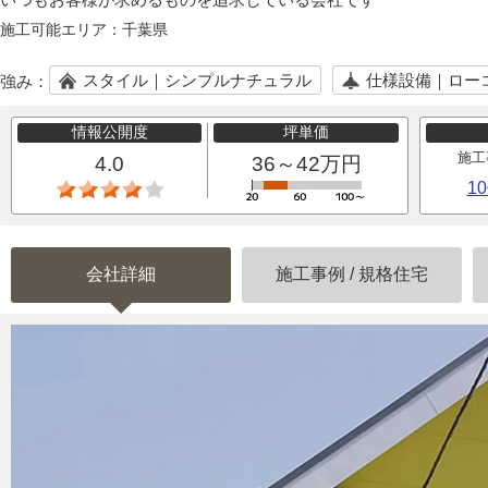
施工可能エリア：
千葉県
スタイル｜シンプルナチュラル
仕様設備｜ロー
強み：
情報公開度
坪単価
施工
4.0
36～42万円
1
会社詳細
施工事例
/
規格住宅