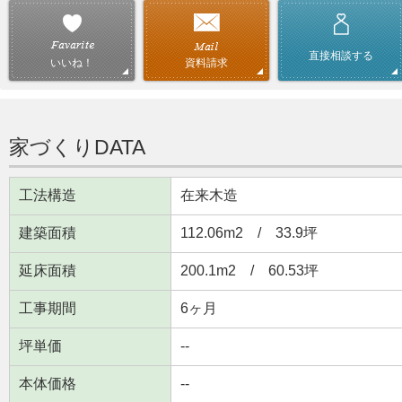
直接相談する
資料請求
いいね！
家づくりDATA
工法構造
在来木造
建築面積
112.06m
2
/ 33.9坪
延床面積
200.1m
2
/ 60.53坪
工事期間
6ヶ月
坪単価
--
本体価格
--