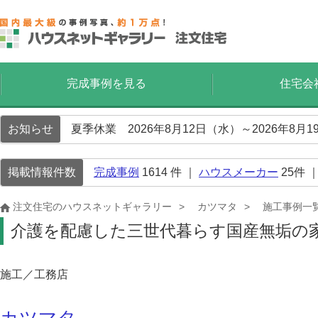
完成事例を見る
住宅会
お知らせ
夏季休業 2026年8月12日（水）～2026年8
掲載情報件数
完成事例
1614
件 ｜
ハウスメーカー
25
件 
注文住宅のハウスネットギャラリー
カツマタ
施工事例一
介護を配慮した三世代暮らす国産無垢の
施工／工務店