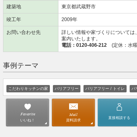
建築地
東京都武蔵野市
竣工年
2009年
お問い合わせ先
詳しい情報や家づくりについては
案内いたします。
電話：0120-406-212
(定休：水曜日
事例テーマ
こだわりキッチンの家
バリアフリー
バリアフリー / トイレ
バ
直接相談する
資料請求
いいね！