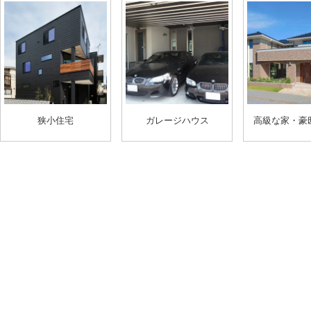
狭小住宅
ガレージハウス
高級な家・豪