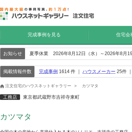
完成事例を見る
住宅会
お知らせ
夏季休業 2026年8月12日（水）～2026年8
掲載情報件数
完成事例
1614
件 ｜
ハウスメーカー
25
件 
注文住宅のハウスネットギャラリー
カツマタ
工務店
東京都武蔵野市吉祥寺東町
カツマタ
全国の木の産地から直接仕入れる木のソムリエ。吉祥寺の工務店