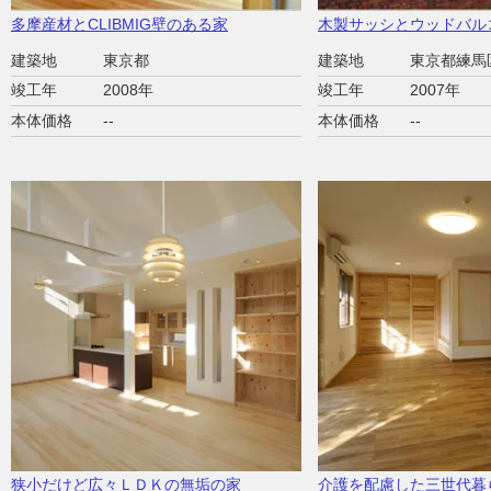
多摩産材とCLIBMIG壁のある家
木製サッシとウッドバル
建築地
東京都
建築地
東京都練馬
竣工年
2008年
竣工年
2007年
本体価格
--
本体価格
--
狭小だけど広々ＬＤＫの無垢の家
介護を配慮した三世代暮