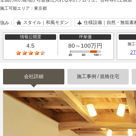
施工可能エリア：
東京都
スタイル｜和風モダン
仕様設備｜自然・無垢素
強み：
情報公開度
坪単価
施工
4.5
80～100万円
2
会社詳細
施工事例
/
規格住宅