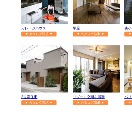
ガレージハウス
平屋
狭小
▼ カタログ請求 ▼
▼ カタログ請求 ▼
▼
2世帯住宅
リゾート空間を満喫
バリ
▼ カタログ請求 ▼
▼ カタログ請求 ▼
▼