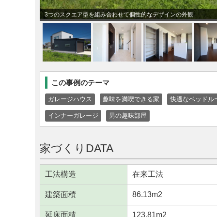
3つのスクエア型を組み合わせて個性的なデザインの外観
この事例のテーマ
ガレージハウス
趣味を満喫できる家
快適なベッドル
インナーガレージ
男の趣味部屋
家づくりDATA
工法構造
在来工法
建築面積
86.13m
2
延床面積
123.81m
2