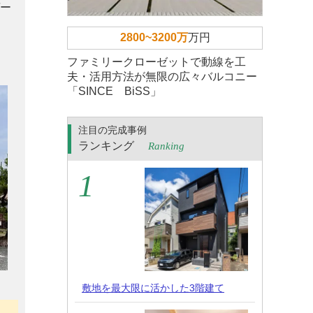
ゲー
2800~3200万
万円
ファミリークローゼットで動線を工
夫・活用方法が無限の広々バルコニー
「SINCE BiSS」
注目の完成事例
ランキング
Ranking
敷地を最大限に活かした3階建て