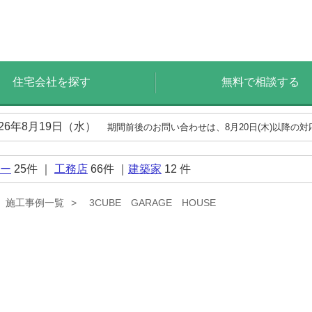
住宅会社を探す
無料で相談する
026年8月19日（水）
期間前後のお問い合わせは、8月20日(木)以降の
ー
25
件 ｜
工務店
66
件 ｜
建築家
12
件
施工事例一覧
3CUBE GARAGE HOUSE