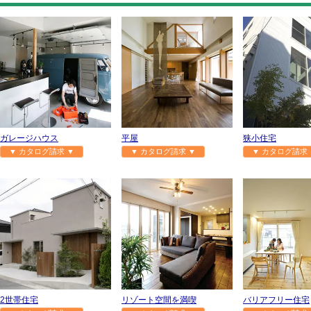
ガレージハウス
平屋
狭小住宅
▼ カタログ請求 ▼
▼ カタログ請求 ▼
▼ カタログ請求 
2世帯住宅
リゾート空間を満喫
バリアフリー住宅