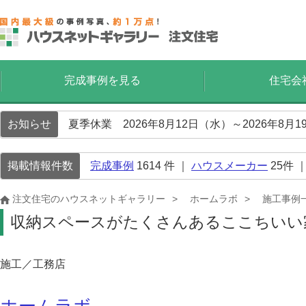
完成事例を見る
住宅会
お知らせ
夏季休業 2026年8月12日（水）～2026年8
掲載情報件数
完成事例
1614
件 ｜
ハウスメーカー
25
件 
注文住宅のハウスネットギャラリー
ホームラボ
施工事例
収納スペースがたくさんあるここちいい
施工／工務店