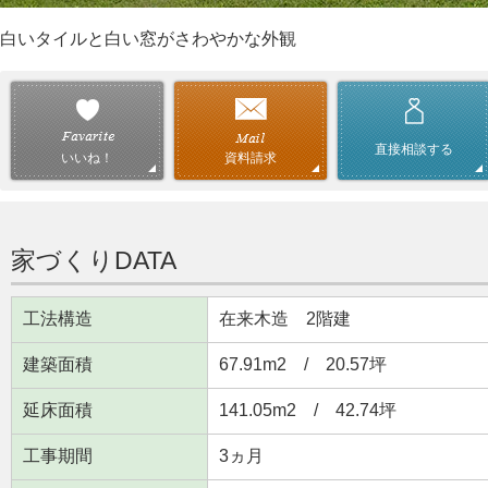
白いタイルと白い窓がさわやかな外観
直接相談する
資料請求
いいね！
家づくりDATA
工法構造
在来木造 2階建
建築面積
67.91m
2
/ 20.57坪
延床面積
141.05m
2
/ 42.74坪
工事期間
3ヵ月