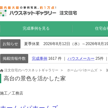
完成事例を見る
住宅会
お知らせ
夏季休業 2026年8月12日（水）～2026年8
掲載情報件数
完成事例
1617
件 ｜
ハウスメーカー
25
件 
注文住宅のハウスネットギャラリー
ホームパパホームズ
高台の景色を活かした家
施工／工務店