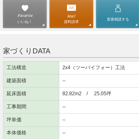
直接相談する
資料請求
いいね！
家づくりDATA
工法構造
2x4（ツーバイフォー）工法
建築面積
--
延床面積
82.82m
2
/ 25.05坪
工事期間
--
坪単価
--
本体価格
--