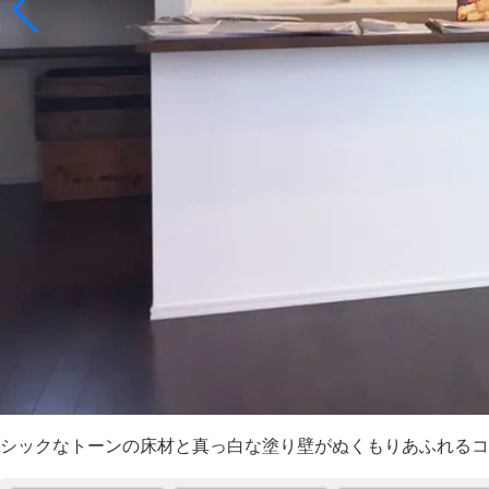
シックなトーンの床材と真っ白な塗り壁がぬくもりあふれるコ