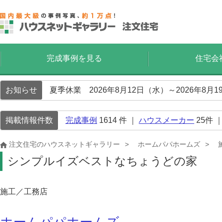
完成事例を見る
住宅会
お知らせ
夏季休業 2026年8月12日（水）～2026年8
掲載情報件数
完成事例
1614
件 ｜
ハウスメーカー
25
件 
注文住宅のハウスネットギャラリー
ホームパパホームズ
シンプルイズベストなちょうどの家
施工／工務店