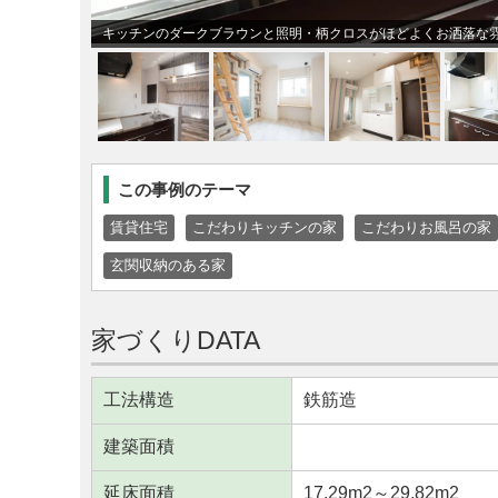
キッチンのダークブラウンと照明・柄クロスがほどよくお洒落な
この事例のテーマ
賃貸住宅
こだわりキッチンの家
こだわりお風呂の家
玄関収納のある家
家づくりDATA
工法構造
鉄筋造
建築面積
延床面積
17.29m
2
～29.82m
2