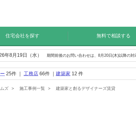
住宅会社を探す
無料で相談する
026年8月19日（水）
期間前後のお問い合わせは、8月20日(木)以降の
ー
25
件 ｜
工務店
66
件 ｜
建築家
12
件
ムズ
施工事例一覧
建築家と創るデザイナーズ賃貸