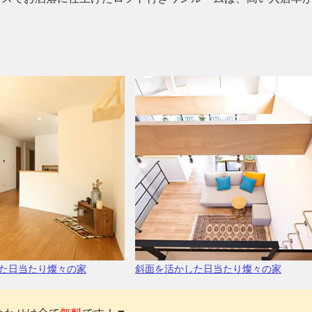
た日当たり燦々の家
斜面を活かした日当たり燦々の家