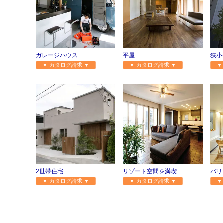
ガレージハウス
平屋
狭小
▼ カタログ請求 ▼
▼ カタログ請求 ▼
▼
2世帯住宅
リゾート空間を満喫
バリ
▼ カタログ請求 ▼
▼ カタログ請求 ▼
▼