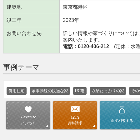
建築地
東京都港区
竣工年
2023年
お問い合わせ先
詳しい情報や家づくりについては
案内いたします。
電話：0120-406-212
(定休：水曜日
事例テーマ
併用住宅
家事動線の快適な家
RC造
収納たっぷりの家
その
直接相談する
資料請求
いいね！