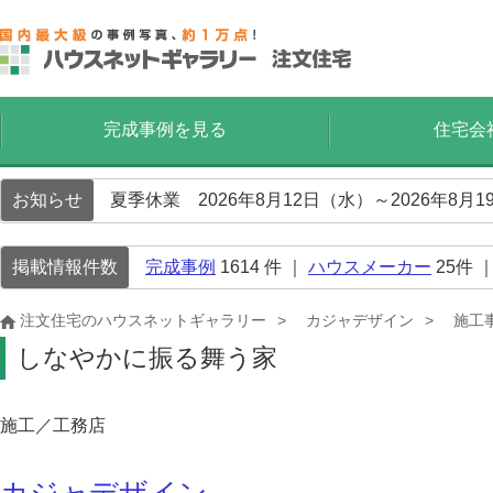
完成事例を見る
住宅会
お知らせ
夏季休業 2026年8月12日（水）～2026年8
掲載情報件数
完成事例
1614
件 ｜
ハウスメーカー
25
件 
注文住宅のハウスネットギャラリー
カジャデザイン
施工
しなやかに振る舞う家
施工／工務店