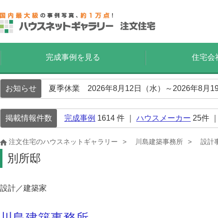
完成事例を見る
住宅会
お知らせ
夏季休業 2026年8月12日（水）～2026年8
掲載情報件数
完成事例
1614
件 ｜
ハウスメーカー
25
件 
注文住宅のハウスネットギャラリー
川島建築事務所
設計
別所邸
設計／建築家