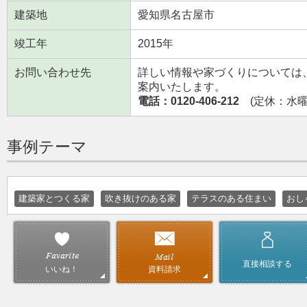
建築地
愛知県名古屋市
竣工年
2015年
お問い合わせ先
詳しい情報や家づくりについては
案内いたします。
電話：0120-406-212
(定休：水曜日
事例テーマ
建築家とつくる家
吹き抜けのある家
テラスのある住まい
おし
直接相談する
資料請求
いいね！