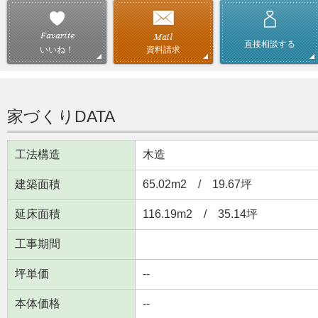
直接相談する
資料請求
いいね！
家づくりDATA
工法構造
木造
建築面積
65.02m
2
/ 19.67坪
延床面積
116.19m
2
/ 35.14坪
工事期間
坪単価
--
本体価格
--