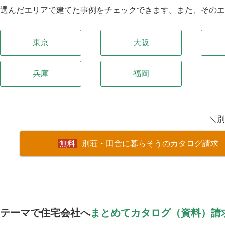
選んだエリアで建てた事例をチェックできます。また、その
東京
大阪
兵庫
福岡
＼別
別荘・田舎に暮らそうのカタログ請求
テーマで住宅会社へ
まとめてカタログ（資料）請