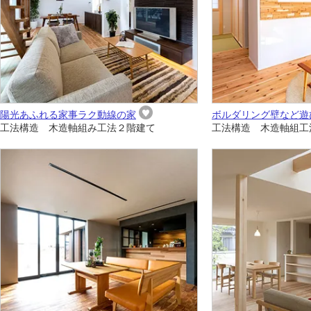
陽光あふれる家事ラク動線の家
ボルダリング壁など遊
工法構造 木造軸組み工法２階建て
工法構造 木造軸組工