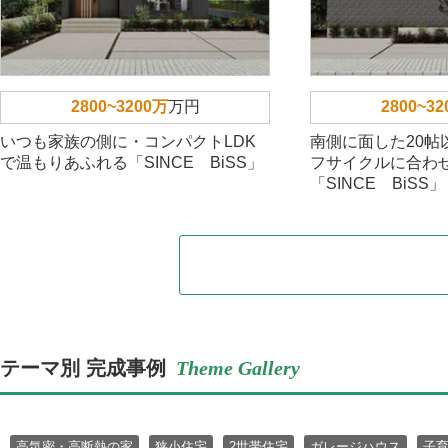
2800~3200万
万円
2800~3
いつも家族の側に・コンパクトLDK
南側に面した20帖
で温もりあふれる「SINCE BiSS」
フサイクルに合わ
「SINCE BiSS」
テーマ別 完成事例
Theme Gallery
高気密・高断熱の家
狭小住宅
2世帯住宅
ガレージハウス
子