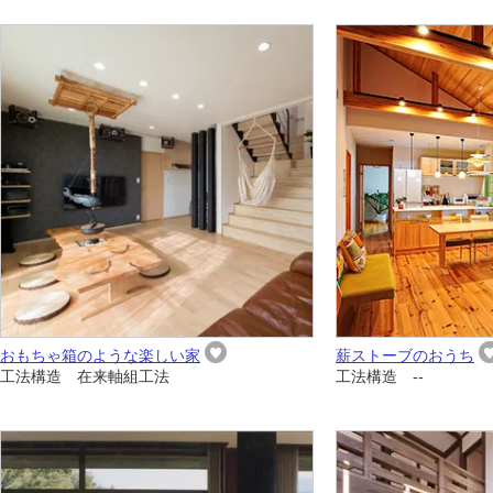
おもちゃ箱のような楽しい家
薪ストーブのおうち
工法構造 在来軸組工法
工法構造 --