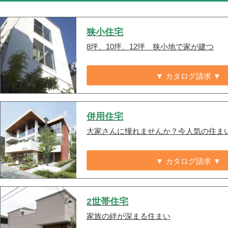
狭小住宅
8坪、10坪、12坪 狭小地で家が建つ
▼ カタログ請求 ▼
併用住宅
大家さんに憧れませんか？今人気の住ま
▼ カタログ請求 ▼
2世帯住宅
家族の絆が深まる住まい