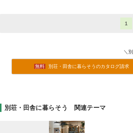
1
＼別
別荘・田舎に暮らそうのカタログ請求
別荘・田舎に暮らそう 関連テーマ