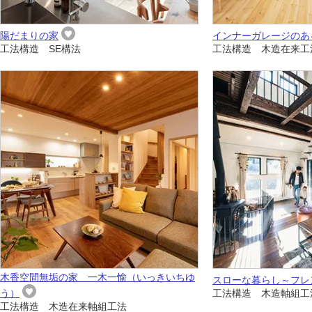
陽だまりの家
インナーガレージのあ
工法構造 SE構法
工法構造 木造在来工
木香空間無垢の家 一木一愉（いっきいちゆ
スローな暮らし～フレ
う）
工法構造 木造軸組工
工法構造 木造在来軸組工法