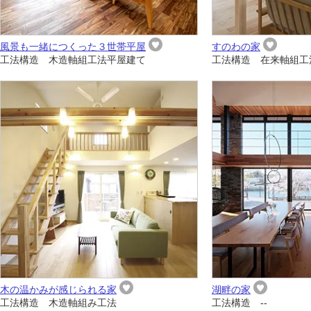
風景も一緒につくった３世帯平屋
すのわの家
工法構造 木造軸組工法平屋建て
工法構造 在来軸組工
木の温かみが感じられる家
湖畔の家
工法構造 木造軸組み工法
工法構造 --