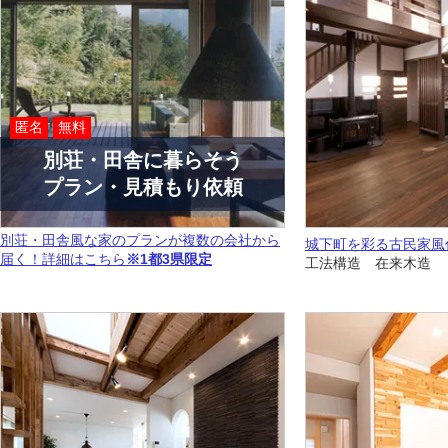
匿名
無料
別荘・田舎に暮らそう
プラン・見積もり依頼
別荘・田舎風な家のプランが複数の会社から
城下町を彩る古民家風
届く！詳細はこちら
※1都3県限定
工法構造 在来木造