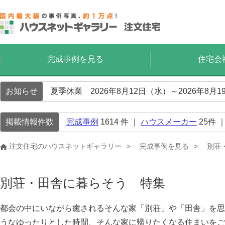
完成事例を見る
住宅会
お知らせ
夏季休業 2026年8月12日（水）～2026年8
掲載情報件数
完成事例
1614
件 ｜
ハウスメーカー
25
件 
注文住宅のハウスネットギャラリー
完成事例を見る
別荘
別荘・田舎に暮らそう 特集
都会の中にいながら癒されるそんな家「別荘」や「田舎」を思
うなゆったりとした時間、そんな家に帰りたくなる住まいをご