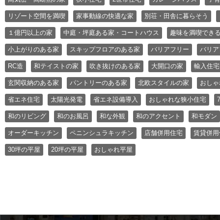
リゾート空間を満喫
家事動線の快適な家
別荘・田舎に暮らそう
１億円以上の家
中庭・坪庭ある家・コートハウス
趣味を満喫でき
小上がりのある家
スキップフロアのある家
バリアフリー
バリア
RC造
和テイストの家
吹き抜けのある家
大開口の家
輸入住宅
玄関収納のある家
パントリーのある家
北欧スタイルの家
おしゃ
省エネ住宅
太陽光発電
省エネ設備導入
おしゃれな狭小住宅
和のリビング
和のお風呂
和な外観
和のアクセント
和モダン
オーダーキッチン
ペニンシュラキッチン
店舗併用住宅
賃貸併用
30坪の平屋
20坪の平屋
おしゃれ平屋