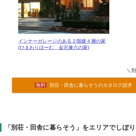
インナーガレージのある２階建４層の家
(ひまわりほーむ 金沢兼六の家)
＼別
別荘・田舎に暮らそうのカタログ請求
「別荘・田舎に暮らそう」をエリアでしぼり