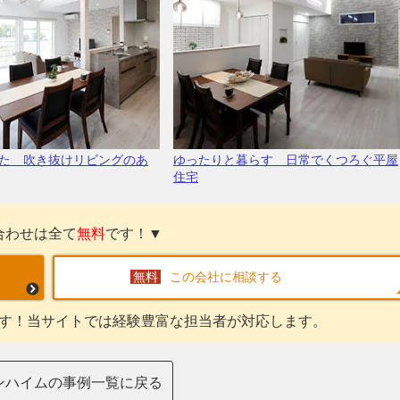
た 吹き抜けリビングのあ
ゆったりと暮らす 日常でくつろぐ平屋
住宅
合わせは全て
無料
です！▼
この会社に相談する
す！当サイトでは経験豊富な担当者が対応します。
ンハイムの事例一覧に戻る