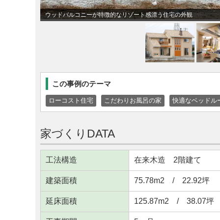
ウッドバルコニーが特徴的なリゾート感漂う住宅の外観
この事例のテーマ
ローコスト住宅
こだわりお風呂の家
快適なベッドル
家づくりDATA
工法構造
在来木造 2階建て
建築面積
75.78m
2
/ 22.92坪
延床面積
125.87m
2
/ 38.07坪