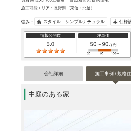
施工可能エリア：
長野県（東信・北信）
スタイル｜シンプルナチュラル
仕様
強み：
情報公開度
坪単価
5.0
50～90
万円
会社詳細
施工事例 / 規格
中庭のある家