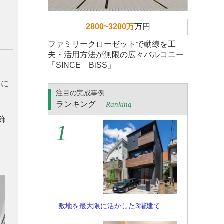
2800~3200万
万円
ファミリークローゼットで動線を工
夫・活用方法が無限の広々バルコニー
「SINCE BiSS」
井に
注目の完成事例
ランキング
Ranking
飾
敷地を最大限に活かした3階建て