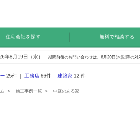
住宅会社を探す
無料で相談する
026年8月19日（水）
期間前後のお問い合わせは、8月20日(木)以降の
ー
25
件 ｜
工務店
66
件 ｜
建築家
12
件
ム
施工事例一覧
中庭のある家