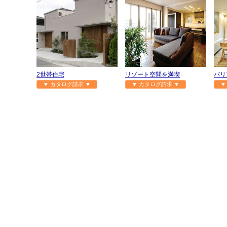
2世帯住宅
リゾート空間を満喫
バリ
▼ カタログ請求 ▼
▼ カタログ請求 ▼
▼