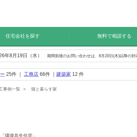
住宅会社を探す
無料で相談する
026年8月19日（水）
期間前後のお問い合わせは、8月20日(木)以降の
ー
25
件 ｜
工務店
66
件 ｜
建築家
12
件
工事例一覧
猫と暮らす家
の「環境共生住宅」