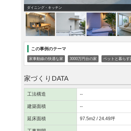
ダイニング・キッチン
この事例のテーマ
家事動線の快適な家
3000万円台の家
ペットと暮らす
家づくりDATA
工法構造
--
建築面積
--
延床面積
97.5m
2
/ 24.49坪
工事期間
--