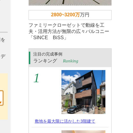
で
2800~3200万
万円
ファミリークローゼットで動線を工
夫・活用方法が無限の広々バルコニー
「SINCE BiSS」
明を
注目の完成事例
とデ
ランキング
Ranking
敷地を最大限に活かした3階建て