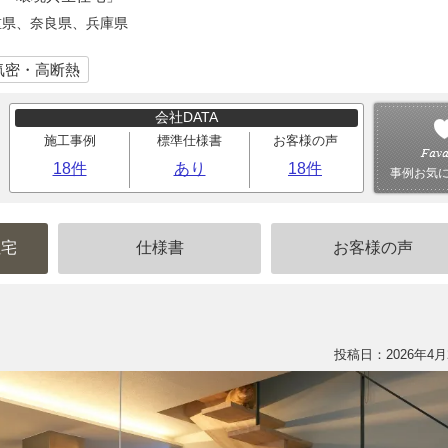
重県、奈良県、兵庫県
気密・高断熱
会社DATA
施工事例
標準仕様書
お客様の声
18件
あり
18件
事例お気
住宅
仕様書
お客様の声
投稿日：2026年4月