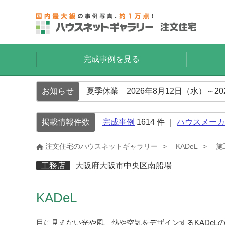
完成事例を見る
お知らせ
夏季休業 2026年8月12日（水）～2
掲載情報件数
完成事例
1614
件 ｜
ハウスメーカ
注文住宅のハウスネットギャラリー
KADeL
施
工務店
大阪府大阪市中央区南船場
KADeL
目に見えない光や風、熱や空気をデザインするKADeL