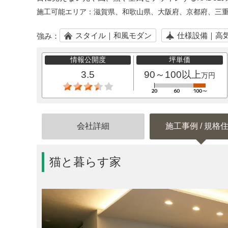
施工可能エリア：
滋賀県、和歌山県、大阪府、京都府、三
スタイル｜和風モダン
仕様設備｜高
強み：
情報公開度
坪単価
3.5
90～100以上
万円
会社詳細
施工事例 / 規格
猫と暮らす家