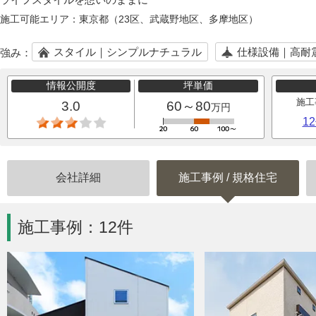
施工可能エリア：
東京都（23区、武蔵野地区、多摩地区）
スタイル｜シンプルナチュラル
仕様設備｜高耐
強み：
情報公開度
坪単価
施工
3.0
60～80
万円
1
会社詳細
施工事例
/
規格住宅
施工事例：12件