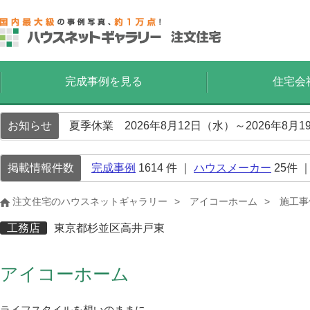
完成事例を見る
住宅会
お知らせ
夏季休業 2026年8月12日（水）～2026年8
掲載情報件数
完成事例
1614
件 ｜
ハウスメーカー
25
件 
注文住宅のハウスネットギャラリー
アイコーホーム
施工事
工務店
東京都杉並区高井戸東
アイコーホーム
ライフスタイルを想いのままに