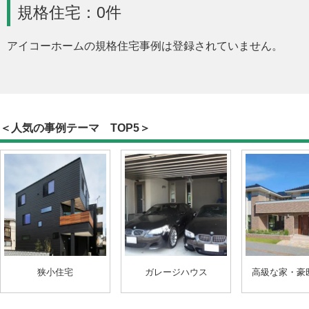
規格住宅：0件
アイコーホームの規格住宅事例は登録されていません。
＜人気の事例テーマ TOP5＞
狭小住宅
ガレージハウス
高級な家・豪