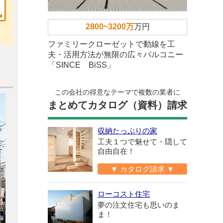
2800~3200万
万円
ファミリークローゼットで動線を工
夫・活用方法が無限の広々バルコニー
「SINCE BiSS」
この会社の得意なテーマで複数の業者に
まとめてカタログ（資料）請求
収納たっぷりの家
工夫１つで魅せて・隠して
自由自在！
▼ カタログ請求 ▼
ローコスト住宅
夢の注文住宅も思いのま
ま！