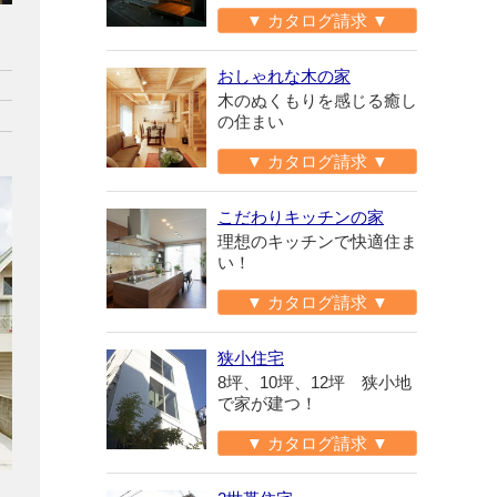
▼ カタログ請求 ▼
おしゃれな木の家
木のぬくもりを感じる癒し
の住まい
▼ カタログ請求 ▼
こだわりキッチンの家
理想のキッチンで快適住ま
い！
▼ カタログ請求 ▼
狭小住宅
8坪、10坪、12坪 狭小地
で家が建つ！
▼ カタログ請求 ▼