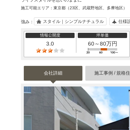
施工可能エリア：
東京都（23区、武蔵野地区、多摩地区）
スタイル｜シンプルナチュラル
仕様
強み：
情報公開度
坪単価
3.0
60～80万円
会社詳細
施工事例
/
規格