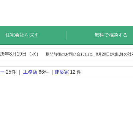
住宅会社を探す
無料で相談する
026年8月19日（水）
期間前後のお問い合わせは、8月20日(木)以降の
ー
25
件 ｜
工務店
66
件 ｜
建築家
12
件