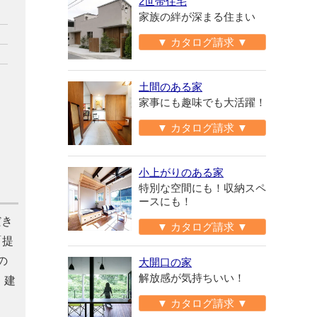
2世帯住宅
家族の絆が深まる住まい
▼ カタログ請求 ▼
土間のある家
家事にも趣味でも大活躍！
▼ カタログ請求 ▼
小上がりのある家
特別な空間にも！収納スペ
ースにも！
だき
▼ カタログ請求 ▼
「提
の
大開口の家
解放感が気持ちいい！
、建
▼ カタログ請求 ▼