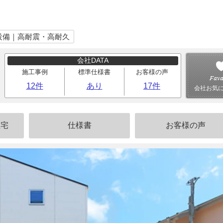
設備｜高耐震・高耐久
会社DATA
施工事例
標準仕様書
お客様の声
12件
あり
17件
会社お気
住宅
仕様書
お客様の声