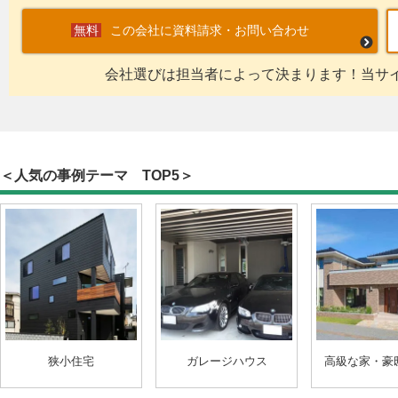
この会社に資料請求・お問い合わせ
会社選びは担当者によって決まります！当サ
＜人気の事例テーマ TOP5＞
狭小住宅
ガレージハウス
高級な家・豪