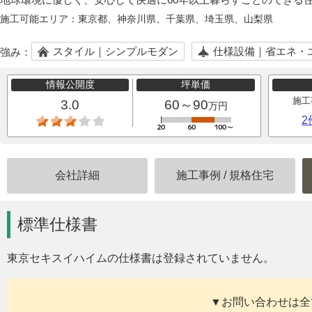
施工可能エリア：
東京都、神奈川県、千葉県、埼玉県、山梨県
スタイル｜シンプルモダン
仕様設備｜省エネ・
強み：
情報公開度
坪単価
施工
3.0
60～90
万円
2
会社詳細
施工事例
/
規格住宅
標準仕様書
東京セキスイハイムの仕様書は登録されていません。
▼お問い合わせは全