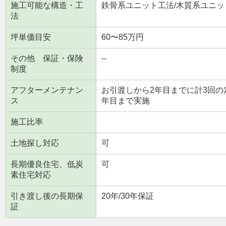
施工可能な構造・工
鉄骨系ユニット工法/木質系ユニッ
法
坪単価目安
60〜85万円
その他 保証・保険
--
制度
アフターメンテナン
お引渡しから2年目までに計3回の
ス
年目まで実施
施工比率
土地探し対応
可
長期優良住宅、低炭
可
素住宅対応
引き渡し後の長期保
20年/30年保証
証