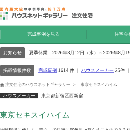
完成事例を見る
住宅会
お知らせ
夏季休業 2026年8月12日（水）～2026年8
掲載情報件数
完成事例
1614
件 ｜
ハウスメーカー
25
件 
注文住宅のハウスネットギャラリー
東京セキスイハイム
ハウスメーカー
東京都新宿区西新宿
東京セキスイハイム
地球環境に優しく、安心して快適に60年以上暮らすことのできる