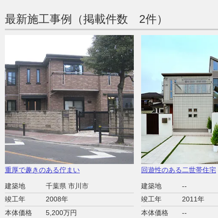
最新施工事例（掲載件数 2件）
重厚で趣きのある佇まい
回遊性のある二世帯住宅
建築地
千葉県 市川市
建築地
--
竣工年
2008年
竣工年
2011年
本体価格
5,200万円
本体価格
--