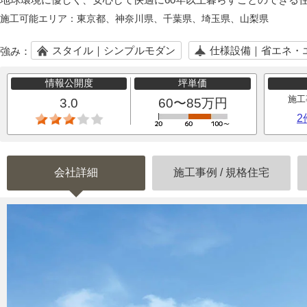
施工可能エリア：
東京都、神奈川県、千葉県、埼玉県、山梨県
スタイル｜シンプルモダン
仕様設備｜省エネ・
強み：
情報公開度
坪単価
施工
3.0
60〜85万円
2
会社詳細
施工事例
/
規格住宅