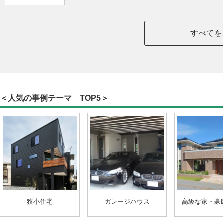
すべてを
＜人気の事例テーマ TOP5＞
狭小住宅
ガレージハウス
高級な家・豪