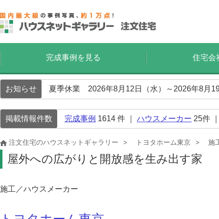
完成事例を見る
住宅会
お知らせ
夏季休業 2026年8月12日（水）～2026年8
掲載情報件数
完成事例
1614
件 ｜
ハウスメーカー
25
件 
注文住宅のハウスネットギャラリー
トヨタホーム東京
施
屋外への広がりと開放感を生み出す家
施工／ハウスメーカー