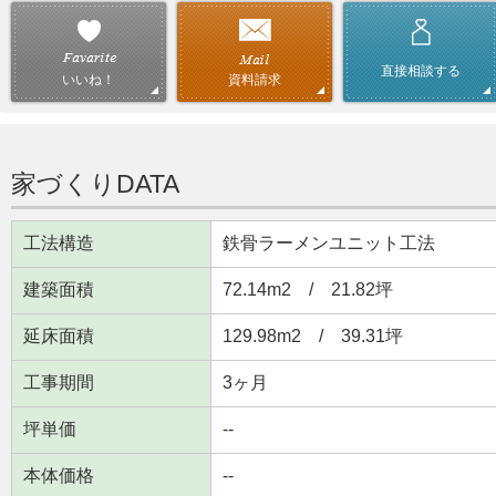
直接相談する
資料請求
いいね！
家づくりDATA
工法構造
鉄骨ラーメンユニット工法
建築面積
72.14m
2
/ 21.82坪
延床面積
129.98m
2
/ 39.31坪
工事期間
3ヶ月
坪単価
--
本体価格
--