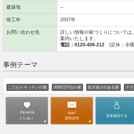
建築地
--
竣工年
2007年
お問い合わせ先
詳しい情報や家づくりについては
案内いたします。
電話：0120-406-212
(定休：水曜日
事例テーマ
こだわりキッチンの家
3000万円台の家
吹き抜けのある家
テラ
直接相談する
資料請求
いいね！