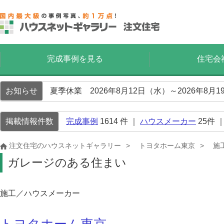
完成事例を見る
住宅会
お知らせ
夏季休業 2026年8月12日（水）～2026年8
掲載情報件数
完成事例
1614
件 ｜
ハウスメーカー
25
件 
注文住宅のハウスネットギャラリー
トヨタホーム東京
施
ガレージのある住まい
施工／ハウスメーカー