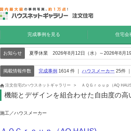
完成事例を見る
住宅会
お知らせ
夏季休業 2026年8月12日（水）～2026年8
掲載情報件数
完成事例
1614
件 ｜
ハウスメーカー
25
件 
注文住宅のハウスネットギャラリー
ＡＱＧｒｏｕｐ（AQ HAUS
機能とデザインを組合わせた自由度の高
施工／ハウスメーカー