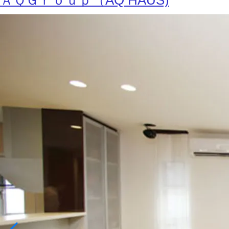
ＡＱＧｒｏｕｐ（AQ HAUS)