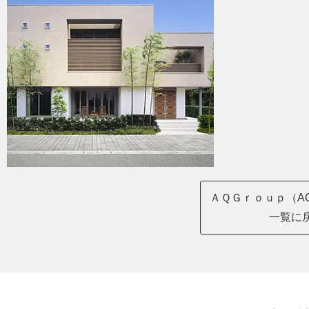
ＡＱＧｒｏｕｐ（AQ
一覧に