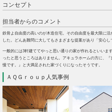
コンセプト
担当者からのコメント
鉄骨よ自由度の高いのが木造住宅。その自由度を最大限に活
した。どんあ難問に大してもさまざまな提案があり
安心し
一般的には3軒建ててやっと思い通りの家が作れるといいま
ったと思うところはありません。アキュラホームの方に、『
慢です。』と大満足された家づくりになったそうです。
ＡＱＧｒｏｕｐ人気事例