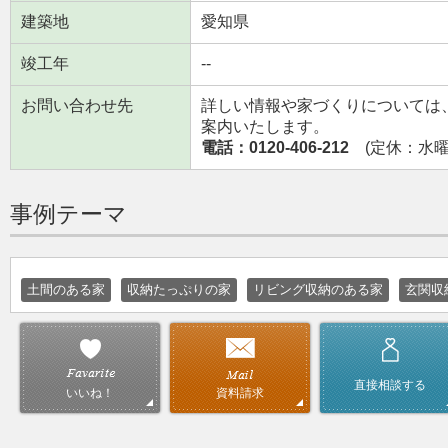
建築地
愛知県
竣工年
--
お問い合わせ先
詳しい情報や家づくりについては
案内いたします。
電話：0120-406-212
(定休：水曜日
事例テーマ
土間のある家
収納たっぷりの家
リビング収納のある家
玄関収
直接相談する
資料請求
いいね！