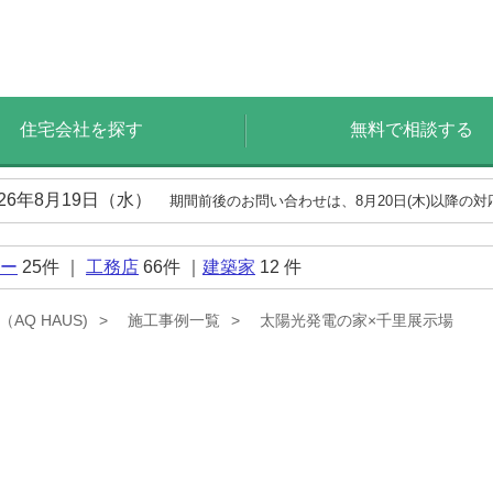
住宅会社を探す
無料で相談する
026年8月19日（水）
期間前後のお問い合わせは、8月20日(木)以降の
ー
25
件 ｜
工務店
66
件 ｜
建築家
12
件
AQ HAUS)
施工事例一覧
太陽光発電の家×千里展示場