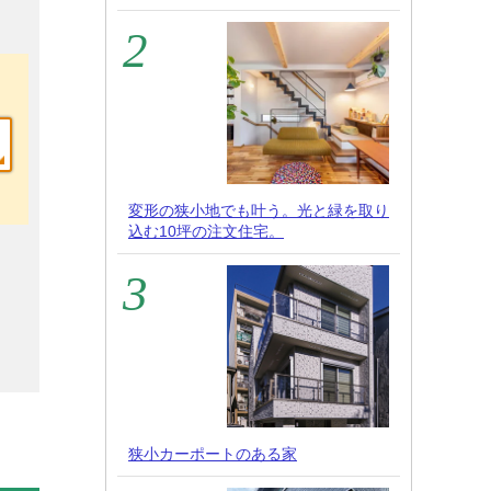
変形の狭小地でも叶う。光と緑を取り
込む10坪の注文住宅。
狭小カーポートのある家