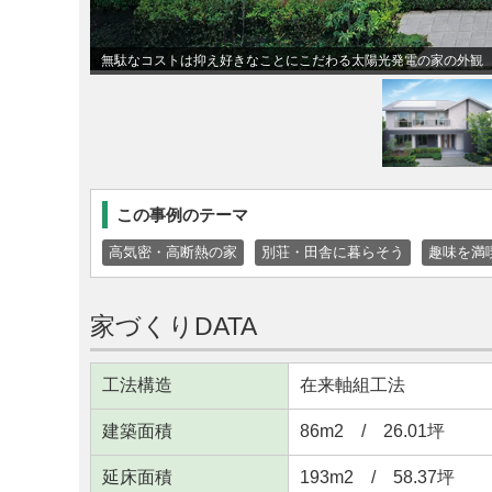
無駄なコストは抑え好きなことにこだわる太陽光発電の家の外観
この事例のテーマ
高気密・高断熱の家
別荘・田舎に暮らそう
趣味を満
家づくりDATA
工法構造
在来軸組工法
建築面積
86m
2
/ 26.01坪
延床面積
193m
2
/ 58.37坪