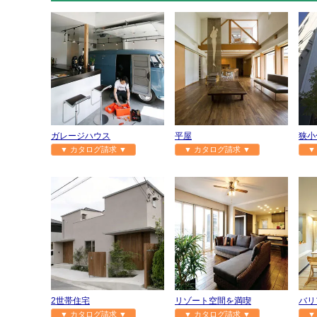
ガレージハウス
平屋
狭小
▼ カタログ請求 ▼
▼ カタログ請求 ▼
▼
2世帯住宅
リゾート空間を満喫
バリ
▼ カタログ請求 ▼
▼ カタログ請求 ▼
▼