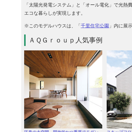
太陽光発電システム
と
オール電化
で光熱
エコな暮らしが実現します。
※このモデルハウスは、「
千里住宅公園
」内に展
ＡＱＧｒｏｕｐ人気事例