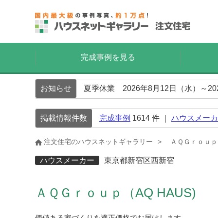
完成事例を見る
お知らせ
夏季休業 2026年8月12日（水）～2
掲載情報件数
完成事例
1614
件 ｜
ハウスメーカ
注文住宅のハウスネットギャラリー
ＡＱＧｒｏｕｐ（
ハウスメーカー
東京都新宿区西新宿
ＡＱＧｒｏｕｐ（AQ HAUS)
価値ある家づくりを適正価格でお届けします