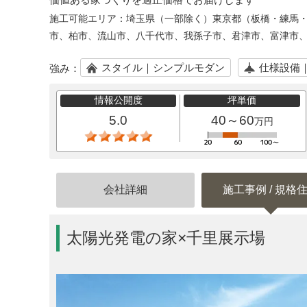
施工可能エリア：
埼玉県（一部除く）東京都（板橋・練馬
市、柏市、流山市、八千代市、我孫子市、君津市、富津市
スタイル｜シンプルモダン
仕様設備
強み：
情報公開度
坪単価
5.0
40～60
万円
会社詳細
施工事例 / 規格
太陽光発電の家×千里展示場