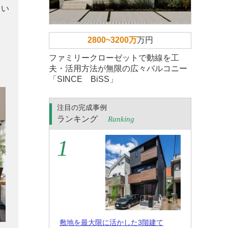
しい
2800~3200万
万円
ファミリークローゼットで動線を工
夫・活用方法が無限の広々バルコニー
「SINCE BiSS」
注目の完成事例
ランキング
Ranking
敷地を最大限に活かした3階建て