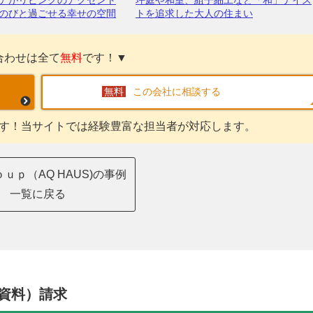
アがリビングのアクセント
坪庭や和室、組子細工など「和」テイス
のびと過ごせる幸せの空間
トを追求した大人の住まい
合わせは全て
無料
です！▼
この会社に相談する
す！当サイトでは経験豊富な担当者が対応します。
ｕｐ（AQ HAUS)の事例
一覧に戻る
資料）請求