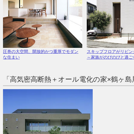
圧巻の大空間、開放的かつ重厚でモダン
スキップフロアがリビン
な住まい
～家族がのびのびと過ご
「高気密高断熱＋オール電化の家×鶴ヶ島