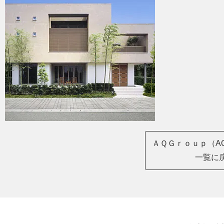
ＡＱＧｒｏｕｐ（AQ
一覧に