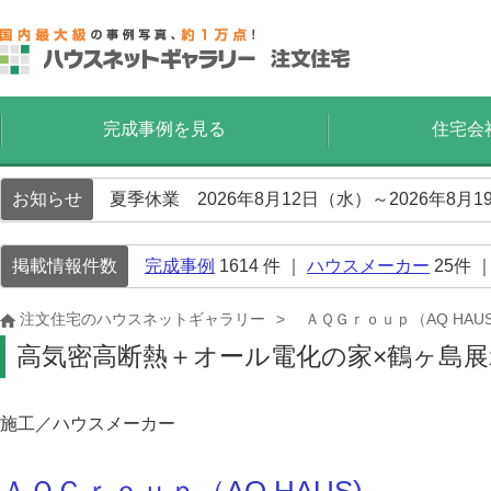
完成事例を見る
住宅会
お知らせ
夏季休業 2026年8月12日（水）～2026年8
掲載情報件数
完成事例
1614
件 ｜
ハウスメーカー
25
件 
注文住宅のハウスネットギャラリー
ＡＱＧｒｏｕｐ（AQ HAUS
高気密高断熱＋オール電化の家×鶴ヶ島展
施工／ハウスメーカー