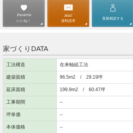
直接相談する
資料請求
いいね！
家づくりDATA
工法構造
在来軸組工法
建築面積
96.5m
2
/ 29.19坪
延床面積
199.9m
2
/ 60.47坪
工事期間
--
坪単価
--
本体価格
--