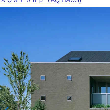
ＡＱＧｒｏｕｐ（AQ HAUS)