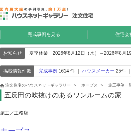
完成事例を見る
住宅会
お知らせ
夏季休業 2026年8月12日（水）～2026年8
掲載情報件数
完成事例
1614
件 ｜
ハウスメーカー
25
件 
注文住宅のハウスネットギャラリー
ホープス
施工事例一
五反田の吹抜けのあるワンルームの家
施工／工務店