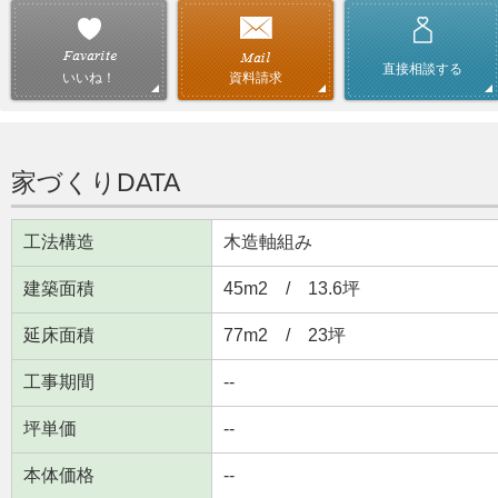
直接相談する
資料請求
いいね！
家づくりDATA
工法構造
木造軸組み
建築面積
45m
2
/ 13.6坪
延床面積
77m
2
/ 23坪
工事期間
--
坪単価
--
本体価格
--