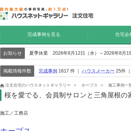
完成事例を見る
住宅会
お知らせ
夏季休業 2026年8月12日（水）～2026年8
掲載情報件数
完成事例
1617
件 ｜
ハウスメーカー
25
件 
注文住宅のハウスネットギャラリー
ホープス
施工事例一
桜を愛でる、会員制サロンと三角屋根の
施工／工務店