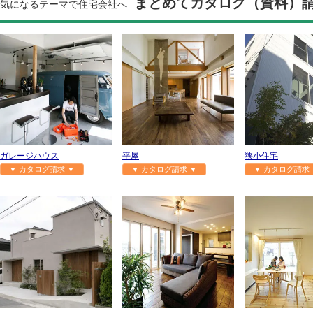
まとめてカタログ（資料）
気になるテーマで住宅会社へ
ガレージハウス
平屋
狭小住宅
▼ カタログ請求 ▼
▼ カタログ請求 ▼
▼ カタログ請求 