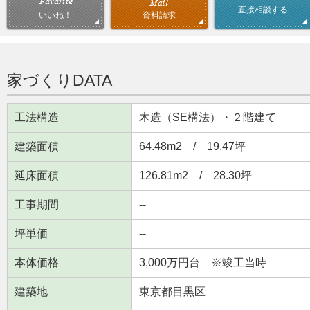
直接相談する
資料請求
いいね！
家づくりDATA
工法構造
木造（SE構法）・２階建て
建築面積
64.48m
2
/ 19.47坪
延床面積
126.81m
2
/ 28.30坪
工事期間
--
坪単価
--
本体価格
3,000万円台 ※竣工当時
建築地
東京都目黒区