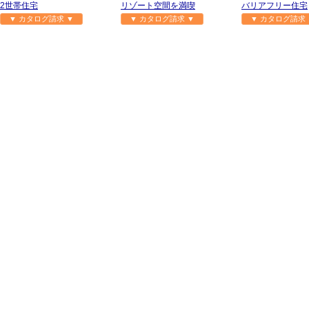
2世帯住宅
リゾート空間を満喫
バリアフリー住宅
▼ カタログ請求 ▼
▼ カタログ請求 ▼
▼ カタログ請求 