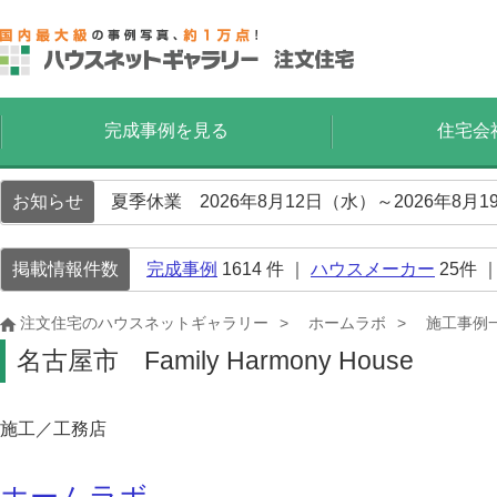
完成事例を見る
住宅会
お知らせ
夏季休業 2026年8月12日（水）～2026年8
掲載情報件数
完成事例
1614
件 ｜
ハウスメーカー
25
件 
注文住宅のハウスネットギャラリー
ホームラボ
施工事例
名古屋市 Family Harmony House
施工／工務店