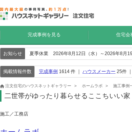
完成事例を見る
住宅会
お知らせ
夏季休業 2026年8月12日（水）～2026年8
掲載情報件数
完成事例
1614
件 ｜
ハウスメーカー
25
件 
注文住宅のハウスネットギャラリー
ホームラボ
施工事例
二世帯がゆったり暮らせるここちいい家
施工／工務店