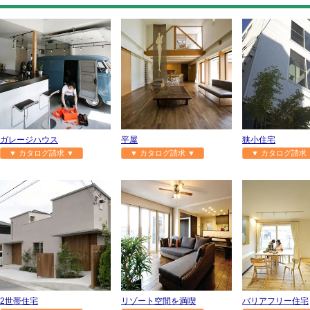
ガレージハウス
平屋
狭小住宅
▼ カタログ請求 ▼
▼ カタログ請求 ▼
▼ カタログ請求 
2世帯住宅
リゾート空間を満喫
バリアフリー住宅