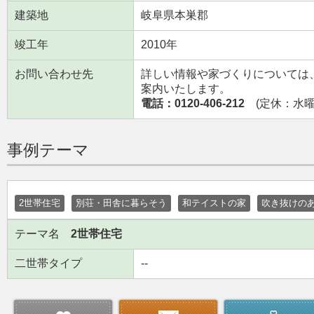
建築地
岐阜県本巣郡
竣工年
2010年
お問い合わせ先
詳しい情報や家づくりについては
案内いたします。
電話：0120-406-212
(定休：水曜日
事例テーマ
2世帯住宅
別荘・田舎に暮らそう
和テイストの家
吹き抜けの
テーマ名
2世帯住宅
二世帯タイプ
--